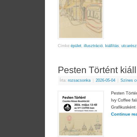
Címke
épület
,
illusztráció
,
kiállítás
,
utcarész
Pesten Történt kiáll
Írta:
rozsacsonka
|
2026-05-04
|
Színes c
Pesten Törté
Ivy Coffee fa
Grafikusként 
Continue re