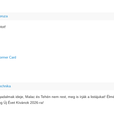
eruza
tot!
ormer Card
echnika
fogadalmak ideje, Malac és Tehén nem rest, meg is írják a listájukat! É
g Új Évet Kívánok 2026-ra!