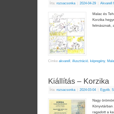
Írta:
rozsacsonka
|
2024-04-29
|
Akvarell
Malac és Teh
Korzika hegye
felmásznak, 
Címke
akvarell
,
illusztráció
,
képregény
,
Mal
Kiállítás – Korzika
Írta:
rozsacsonka
|
2024-03-04
|
Egyéb
,
S
Nagy örömömre
Könyvtárban „
ragadott a ka