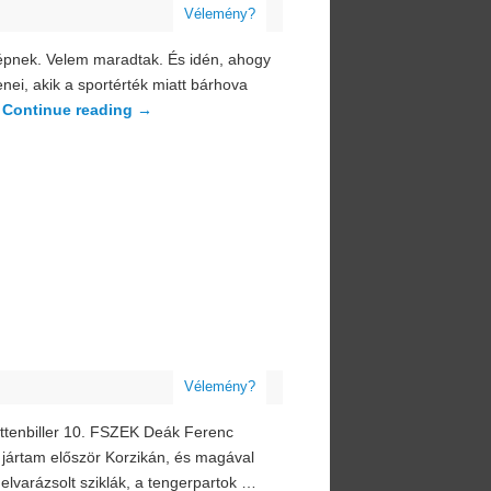
Vélemény?
képnek. Velem maradtak. És idén, ahogy
ei, akik a sportérték miatt bárhova
…
Continue reading
→
Vélemény?
Rottenbiller 10. FSZEK Deák Ferenc
n jártam először Korzikán, és magával
 elvarázsolt sziklák, a tengerpartok …