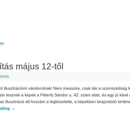
let
ítás május 12-től
eruza
nt illusztrációim vándorolnak! Nem messzire, csak ide a szomszédság l
lain lesznek a képek a Péterfy Sándor u. 42. szám alatt, és egy jó kávé 
az illusztráció áll hozzám a legközelebb, a képekben kirajzolódó tört
ading
→