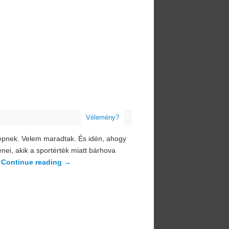
Vélemény?
képnek. Velem maradtak. És idén, ahogy
ei, akik a sportérték miatt bárhova
…
Continue reading
→