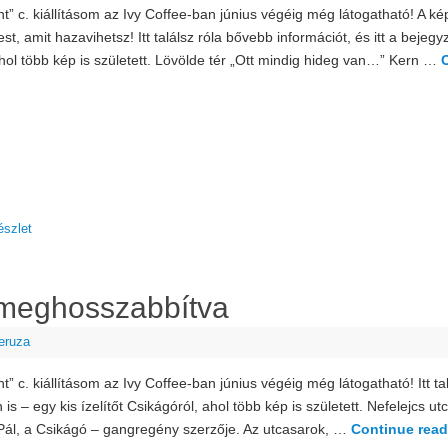
nt” c. kiállításom az Ivy Coffee-ban június végéig még látogatható! A ké
t, amit hazavihetsz! Itt találsz róla bővebb információt, és itt a bejegyz
hol több kép is született. Lövölde tér „Ott mindig hideg van…” Kern …
észlet
s meghosszabbítva
eruza
t” c. kiállításom az Ivy Coffee-ban június végéig még látogatható! Itt tal
is – egy kis ízelítőt Csikágóról, ahol több kép is született. Nefelejcs 
 Pál, a Csikágó – gangregény szerzője. Az utcasarok, …
Continue rea