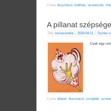
Címke
illusztráció
,
kiállítás
,
utcarészlet
,
Vár
A pillanat szépség
Írta:
rozsacsonka
|
2026-04-11
|
Színes c
Csak egy csi
Címke
állatok
,
illusztráció
,
színjáték
,
színta