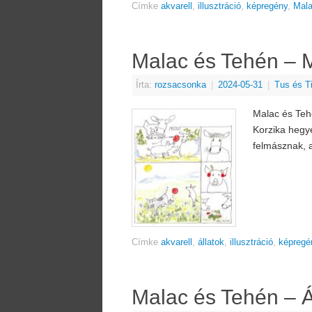
Címke
akvarell
,
illusztráció
,
képregény
,
Mal
Malac és Tehén – 
Írta:
rozsacsonka
|
2024-05-31
|
Tus és T
Malac és Teh
Korzika hegye
felmásznak, 
Címke
akvarell
,
állatok
,
illusztráció
,
képregé
Malac és Tehén – Áp