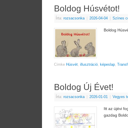
Boldog Húsvétot!
Írta:
rozsacsonka
|
2026-04-04
|
Színes c
Boldog Húsvé
Címke
Húsvét
,
illusztráció
,
képeslap
,
Transf
Boldog Új Évet!
Írta:
rozsacsonka
|
2026-01-01
|
Vegyes t
Itt az újévi 
gazdag Boldo