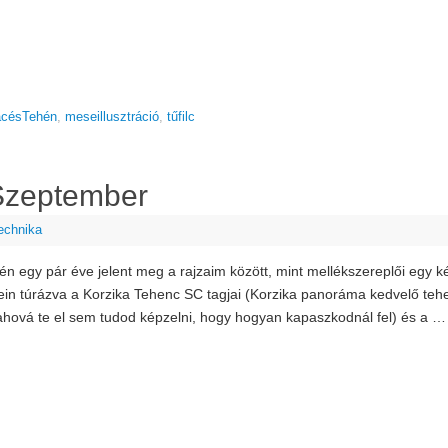
acésTehén
,
meseillusztráció
,
tűfilc
Szeptember
echnika
én egy pár éve jelent meg a rajzaim között, mint mellékszereplői egy 
in túrázva a Korzika Tehenc SC tagjai (Korzika panoráma kedvelő tehen
ahová te el sem tudod képzelni, hogy hogyan kapaszkodnál fel) és a 