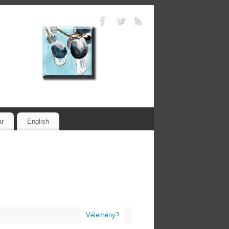
ar
English
Vélemény?