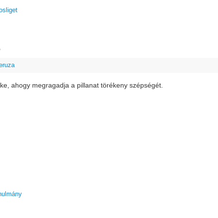
osliget
e
eruza
rke, ahogy megragadja a pillanat törékeny szépségét.
nulmány