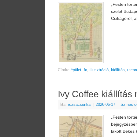
„Pesten törté
szelet Budapes
Csikágóról, a
Címke
épület
,
fa
,
illusztráció
,
kiállítás
,
utcar
Ivy Coffee kiállítá
Írta:
rozsacsonka
|
2026-06-17
|
Színes c
„Pesten történ
bejegyzésben 
lakott Békés