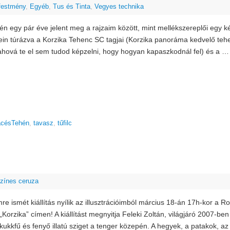
 festmény
,
Egyéb
,
Tus és Tinta
,
Vegyes technika
én egy pár éve jelent meg a rajzaim között, mint mellékszereplői egy 
in túrázva a Korzika Tehenc SC tagjai (Korzika panoráma kedvelő tehen
ahová te el sem tudod képzelni, hogy hogyan kapaszkodnál fel) és a 
acésTehén
,
tavasz
,
tűfilc
zínes ceruza
 ismét kiállítás nyílik az illusztrációimból március 18-án 17h-kor a 
Korzika” címen! A kiállítást megnyitja Feleki Zoltán, világjáró 2007-be
kukkfű és fenyő illatú sziget a tenger közepén. A hegyek, a patakok, az