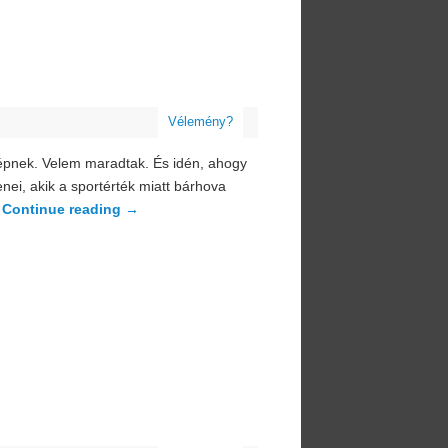
Vélemény?
képnek. Velem maradtak. És idén, ahogy
ei, akik a sportérték miatt bárhova
…
Continue reading
→