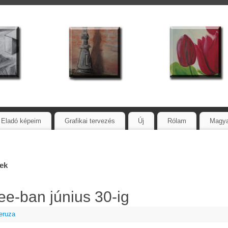
Eladó képeim
Grafikai tervezés
Új
Rólam
Magy
sek
fee-ban június 30-ig
eruza