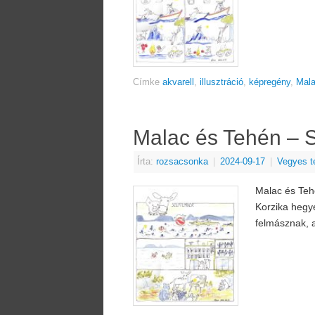
Címke
akvarell
,
illusztráció
,
képregény
,
Mal
Malac és Tehén – 
Írta:
rozsacsonka
|
2024-09-17
|
Vegyes t
Malac és Teh
Korzika hegye
felmásznak, 