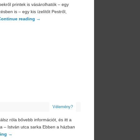
pekről printek is vásárolhatók – egy
ésben is – egy kis ízelítőt Pestről,
Continue reading
→
Vélemény?
álsz róla bővebb információt, és itt a
utca – István utca sarka Ebben a házban
ding
→