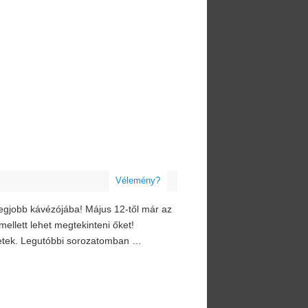
Vélemény?
egjobb kávézójába! Május 12-től már az
mellett lehet megtekinteni őket!
énetek. Legutóbbi sorozatomban …