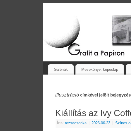
Galériák
Mesekönyv, képeslap
illusztráció
címkével jelölt bejegyzé
Kiállítás az Ivy Cof
Írta:
rozsacsonka
|
2026-06-23
|
Színes c