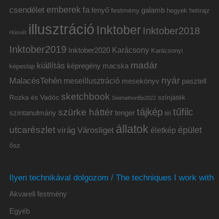
emberek
csendélet
fa
fenyő
galamb
festmény
hetirajz
hegyek
illusztráció
Inktober
Inktober2018
Húsvét
Inktober2019
Inktober2020
Karácsony
Karácsonyi
madár
kiállítás
képregény
macska
képeslap
nyár
MalacésTehén
meseillusztráció
mesekönyv
pasztell
sketchbook
Rozka és Vadóc
színjáték
SwimathonBp2022
tájkép
tűfilc
szürke háttér
színtanulmány
tenger
tél
állatok
utcarészlet
épület
virág
Városliget
életkép
ősz
Ilyen technikával dolgozom / The techniques I work with
Akvarell festmény
Egyéb