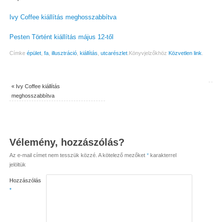
Ivy Coffee kiállítás meghosszabbítva
Pesten Történt kiállítás május 12-től
Címke
épület
,
fa
,
illusztráció
,
kiállítás
,
utcarészlet
.
Könyvjelzőkhöz
Közvetlen link
.
«
Ivy Coffee kiállítás
meghosszabbítva
Vélemény, hozzászólás?
Az e-mail címet nem tesszük közzé.
A kötelező mezőket
*
karakterrel
jelöltük
Hozzászólás
*