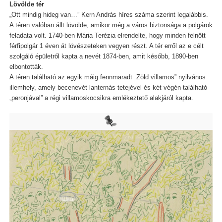
Lövölde tér
„Ott mindig hideg van…” Kern András híres száma szerint legalábbis.
A téren valóban állt lövölde, amikor még a város biztonsága a polgárok
feladata volt. 1740-ben Mária Terézia elrendelte, hogy minden felnőtt
férfipolgár 1 éven át lövészeteken vegyen részt. A tér erről az e célt
szolgáló épületről kapta a nevét 1874-ben, amit később, 1890-ben
elbontották.
A téren található az egyik máig fennmaradt „Zöld villamos” nyilvános
illemhely, amely becenevét lanternás tetejével és két végén található
„peronjával” a régi villamoskocsikra emlékeztető alakjáról kapta.