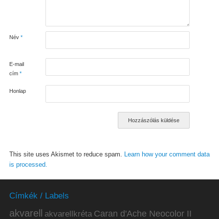
Név
*
E-mail
cím
*
Honlap
This site uses Akismet to reduce spam.
Learn how your comment data
is processed.
Címkék / Labels
akvarell
akvarellkréta
Caran d'Ache Neocolor II