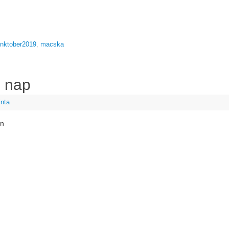
Inktober2019
,
macska
. nap
inta
rn