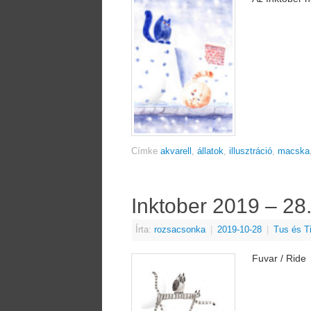
Címke
akvarell
,
állatok
,
illusztráció
,
macska
Inktober 2019 – 28
Írta:
rozsacsonka
|
2019-10-28
|
Tus és T
Fuvar / Ride