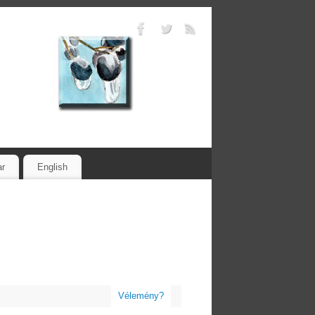
ar
English
Vélemény?