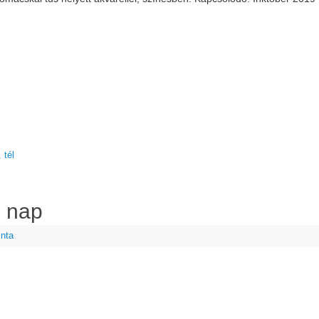
,
tél
. nap
inta