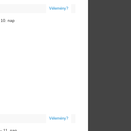
Vélemény?
 10. nap
Vélemény?
 – 11. nap