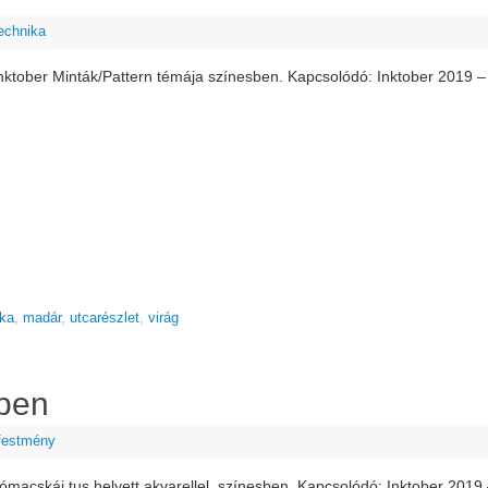
echnika
Inktober Minták/Pattern témája színesben. Kapcsolódó: Inktober 2019 –
ka
,
madár
,
utcarészlet
,
virág
ben
 festmény
ómacskái tus helyett akvarellel, színesben. Kapcsolódó: Inktober 2019