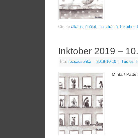
Címke
állatok
,
épület
,
illusztráció
,
Inktober
,
Inktober 2019 – 10
Írta:
rozsacsonka
|
2019-10-10
|
Tus és T
Minta / Patte