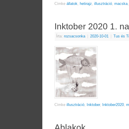
Címke
állatok
,
hetirajz
,
illusztráció
,
macska
Inktober 2020 1. n
Írta:
rozsacsonka
|
2020-10-01
|
Tus és T
Címke
illusztráció
,
Inktober
,
Inktober2020
,
m
Ablakok