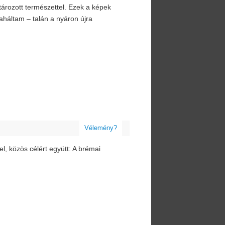
tározott természettel. Ezek a képek
háltam – talán a nyáron újra
Vélemény?
l, közös célért együtt: A brémai