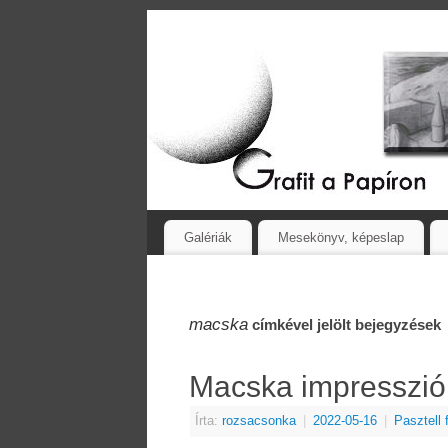
Galériák
Mesekönyv, képeslap
macska
címkével jelölt bejegyzések
Macska impresszió
Írta:
rozsacsonka
|
2022-05-16
|
Pasztell