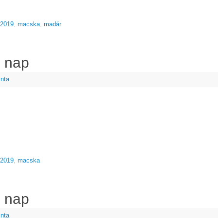
r2019
,
macska
,
madár
. nap
inta
r2019
,
macska
. nap
inta