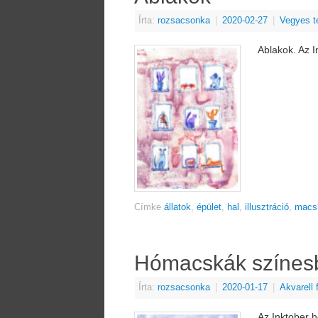
Írta:
rozsacsonka
|
2020-02-27
|
Vegyes t
Ablakok. Az 
Címke
állatok
,
épület
,
hal
,
illusztráció
,
macs
Hómacskák színes
Írta:
rozsacsonka
|
2020-01-17
|
Akvarell
Az Inktober h