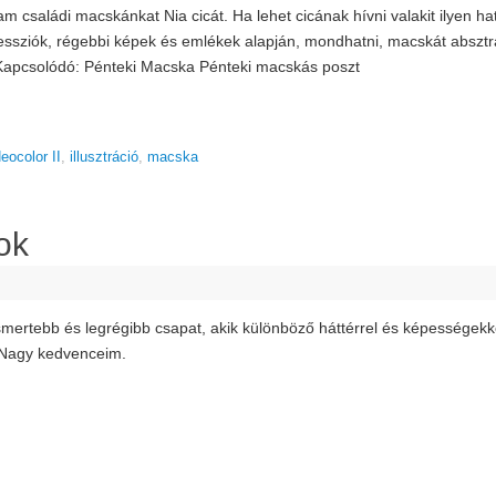
m családi macskánkat Nia cicát. Ha lehet cicának hívni valakit ilyen ha
ssziók, régebbi képek és emlékek alapján, mondhatni, macskát absztra
 Kapcsolódó: Pénteki Macska Pénteki macskás poszt
eocolor II
,
illusztráció
,
macska
ok
smertebb és legrégibb csapat, akik különböző háttérrel és képességekke
 Nagy kedvenceim.