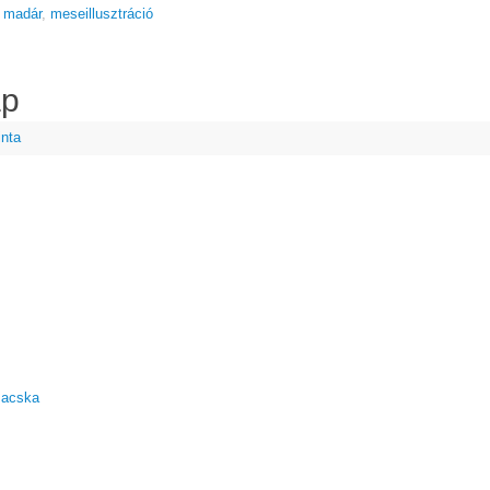
,
madár
,
meseillusztráció
ap
inta
acska