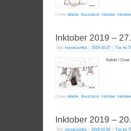
Címke
állatok
,
illusztráció
,
Inktober
,
Inktobe
Inktober 2019 – 27
Írta:
rozsacsonka
|
2019-10-27
|
Tus és T
Kabát / Coat
Címke
állatok
,
illusztráció
,
Inktober
,
Inktobe
Inktober 2019 – 20
Írta:
rozsacsonka
|
2019-10-20
|
Tus és T