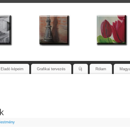
Eladó képeim
Grafikai tervezés
Új
Rólam
Magy
k
 festmény