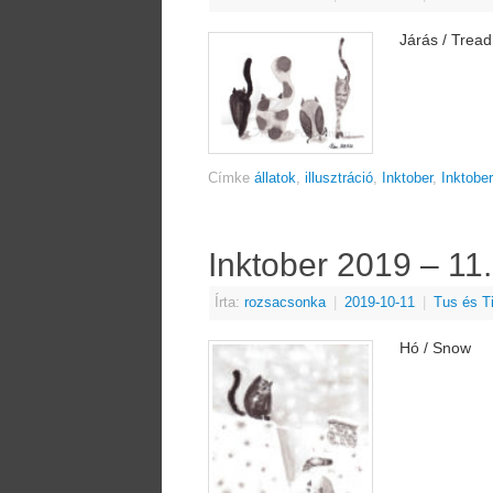
Járás / Tread
Címke
állatok
,
illusztráció
,
Inktober
,
Inktobe
Inktober 2019 – 11
Írta:
rozsacsonka
|
2019-10-11
|
Tus és T
Hó / Snow