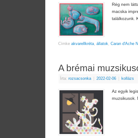
Rég nem látta
macska impre
találkozunk.
Címke
akvarellkréta
,
állatok
,
Caran d'Ache N
A brémai muzsikus
Írta:
rozsacsonka
|
2022-02-06
|
kollázs
Az egyik legi
muzsikusok.