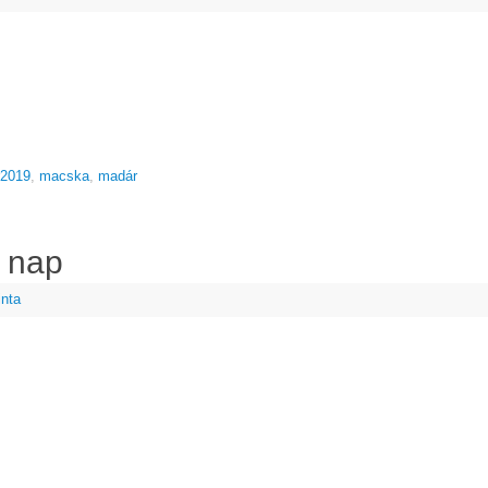
r2019
,
macska
,
madár
. nap
inta