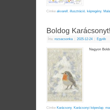
Címke
akvarell
,
illusztráció
,
képregény
,
Mal
Boldog Karácsonyt
Írta:
rozsacsonka
|
2025-12-24
|
Egyéb
Nagyon Boldo
Címke
Karácsony
,
Karácsonyi képeslap
,
ma