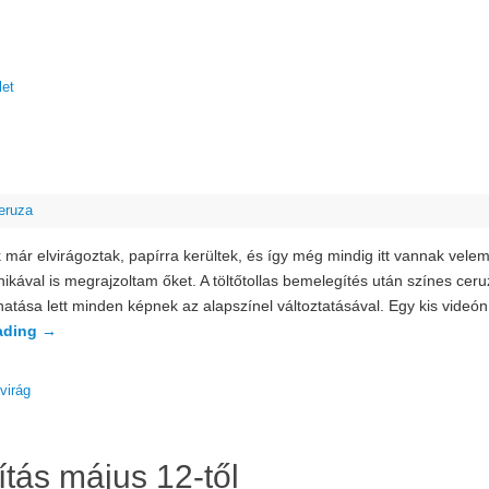
let
eruza
k már elvirágoztak, papírra kerültek, és így még mindig itt vannak velem.
nikával is megrajzoltam őket. A töltőtollas bemelegítés után színes cer
tása lett minden képnek az alapszínel változtatásával. Egy kis videón
ading
→
virág
ítás május 12-től