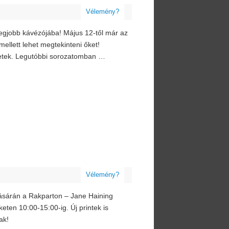
Vélemény?
egjobb kávézójába! Május 12-től már az
mellett lehet megtekinteni őket!
énetek. Legutóbbi sorozatomban …
Vélemény?
Vásárán a Rakparton – Jane Haining
ten 10:00-15:00-ig. Új printek is
rlak!