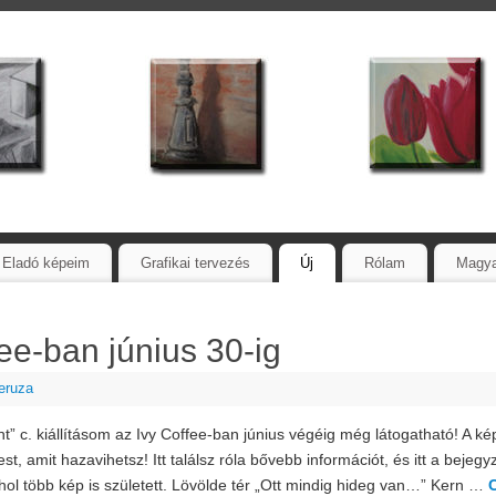
Eladó képeim
Grafikai tervezés
Új
Rólam
Magy
fee-ban június 30-ig
eruza
nt” c. kiállításom az Ivy Coffee-ban június végéig még látogatható! A ké
t, amit hazavihetsz! Itt találsz róla bővebb információt, és itt a bejegyz
hol több kép is született. Lövölde tér „Ott mindig hideg van…” Kern …