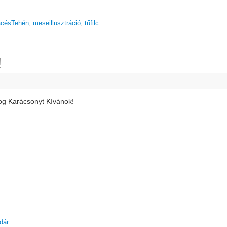
acésTehén
,
meseillusztráció
,
tűfilc
!
g Karácsonyt Kívánok!
dár