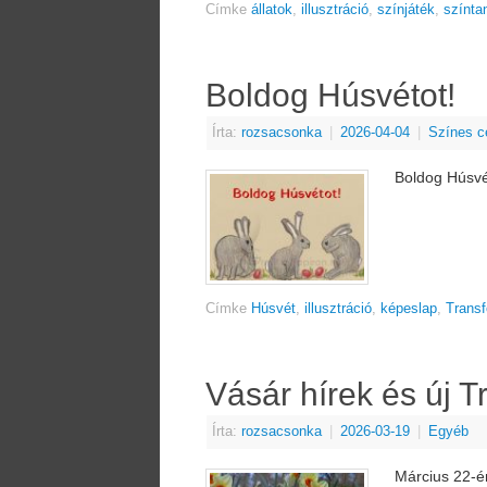
Címke
állatok
,
illusztráció
,
színjáték
,
színta
Boldog Húsvétot!
Írta:
rozsacsonka
|
2026-04-04
|
Színes c
Boldog Húsvé
Címke
Húsvét
,
illusztráció
,
képeslap
,
Transf
Vásár hírek és új 
Írta:
rozsacsonka
|
2026-03-19
|
Egyéb
Március 22-é