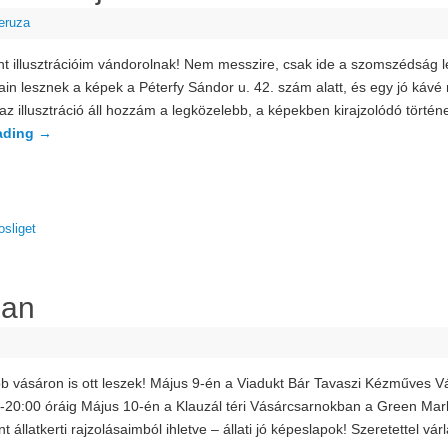
eruza
nt illusztrációim vándorolnak! Nem messzire, csak ide a szomszédság l
lain lesznek a képek a Péterfy Sándor u. 42. szám alatt, és egy jó kávé 
az illusztráció áll hozzám a legközelebb, a képekben kirajzolódó tört
ading
→
osliget
ban
b vásáron is ott leszek! Május 9-én a Viadukt Bár Tavaszi Kézműves 
-20:00 óráig Május 10-én a Klauzál téri Vásárcsarnokban a Green Marke
t állatkerti rajzolásaimból ihletve – állati jó képeslapok! Szeretettel vá