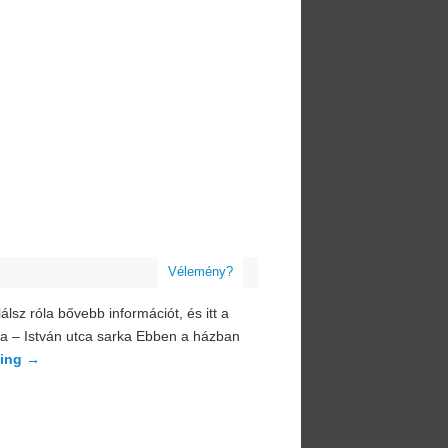
Vélemény?
álsz róla bővebb információt, és itt a
utca – István utca sarka Ebben a házban
ding
→