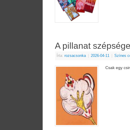
A pillanat szépség
Írta:
rozsacsonka
|
2026-04-11
|
Színes c
Csak egy csi