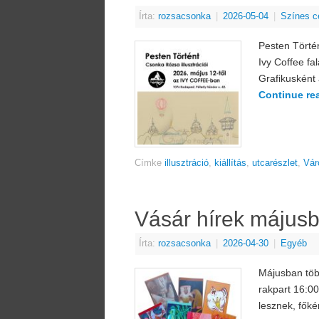
Írta:
rozsacsonka
|
2026-05-04
|
Színes c
Pesten Törté
Ivy Coffee fa
Grafikusként 
Continue re
Címke
illusztráció
,
kiállítás
,
utcarészlet
,
Vár
Vásár hírek május
Írta:
rozsacsonka
|
2026-04-30
|
Egyéb
Májusban töb
rakpart 16:00
lesznek, főkén