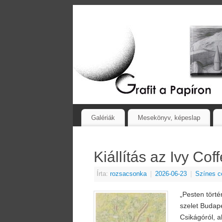
Galériák
Mesekönyv, képeslap
Kiállítás az Ivy Cof
Írta:
rozsacsonka
|
2026-06-23
|
Színes c
„Pesten törté
szelet Budapes
Csikágóról, a