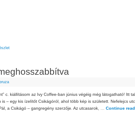
észlet
s meghosszabbítva
eruza
t” c. kiállításom az Ivy Coffee-ban június végéig még látogatható! Itt tal
is – egy kis ízelítőt Csikágóról, ahol több kép is született. Nefelejcs 
 Pál, a Csikágó – gangregény szerzője. Az utcasarok, …
Continue rea