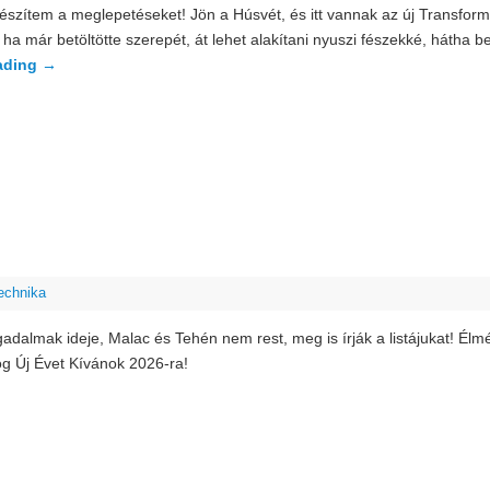
 készítem a meglepetéseket! Jön a Húsvét, és itt vannak az új Transfo
 ha már betöltötte szerepét, át lehet alakítani nyuszi fészekké, hátha b
ading
→
echnika
fogadalmak ideje, Malac és Tehén nem rest, meg is írják a listájukat! É
g Új Évet Kívánok 2026-ra!