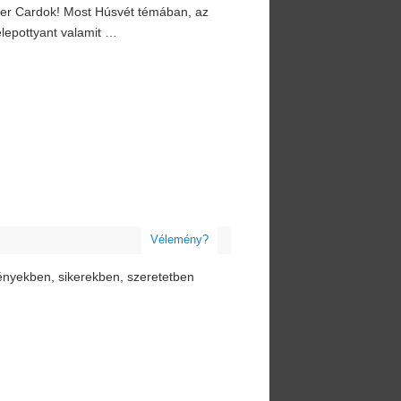
rmer Cardok! Most Húsvét témában, az
elepottyant valamit …
Vélemény?
lményekben, sikerekben, szeretetben