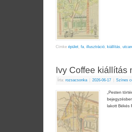
Címke
épület
,
fa
,
illusztráció
,
kiállítás
,
utcar
Ivy Coffee kiállítá
Írta:
rozsacsonka
|
2026-06-17
|
Színes c
„Pesten történ
bejegyzésben 
lakott Békés