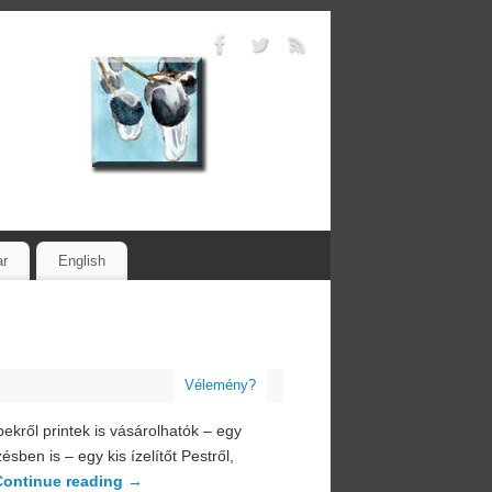
ar
English
Vélemény?
pekről printek is vásárolhatók – egy
ésben is – egy kis ízelítőt Pestről,
Continue reading
→