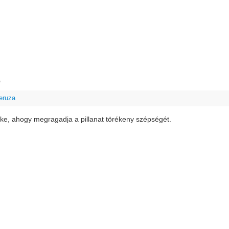
e
eruza
rke, ahogy megragadja a pillanat törékeny szépségét.