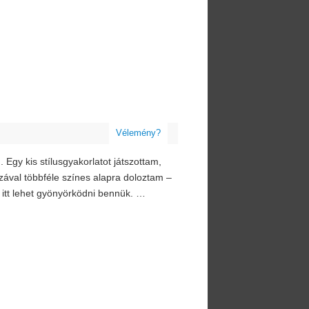
Vélemény?
 Egy kis stílusgyakorlatot játszottam,
uzával többféle színes alapra doloztam –
 itt lehet gyönyörködni bennük. …