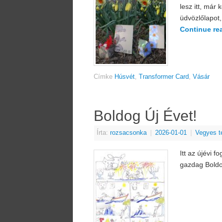
lesz itt, már
üdvözlőlapot,
Continue re
Címke
Húsvét
,
Transformer Card
,
Vásár
Boldog Új Évet!
Írta:
rozsacsonka
|
2026-01-01
|
Vegyes t
Itt az újévi 
gazdag Boldo