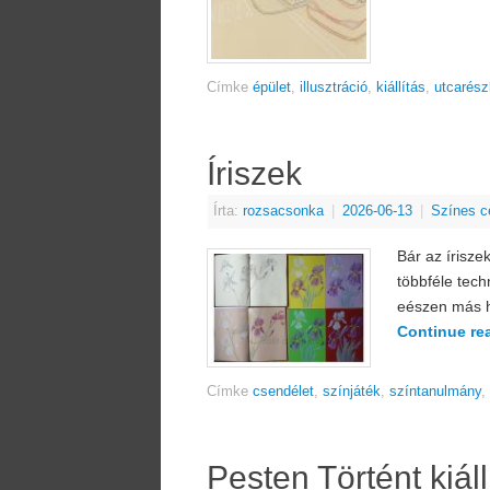
Címke
épület
,
illusztráció
,
kiállítás
,
utcarész
Íriszek
Írta:
rozsacsonka
|
2026-06-13
|
Színes c
Bár az írisze
többféle tech
eészen más ha
Continue re
Címke
csendélet
,
színjáték
,
színtanulmány
,
Pesten Történt kiáll