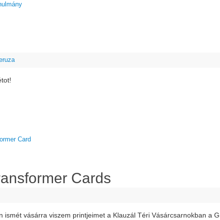
nulmány
eruza
tot!
ormer Card
Transformer Cards
n ismét vásárra viszem printjeimet a Klauzál Téri Vásárcsarnokban a 