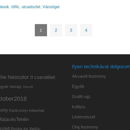
hbook
,
tűfilc
,
utcarészlet
,
Városliget
1
2
3
4
Ilyen technikával dolgozom
Akvarell festmény
he Neocolor II
csendélet
Egyéb
hetirajz
egyek
Húsvét
Grafit rajz
ktober2018
kollázs
sony
Karácsonyi képeslap
Linómetszet
MalacésTehén
Olaj festmény
sztell
Rozka és Vadóc