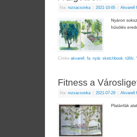
Írta:
rozsacsonka
|
2021-10-05
|
Akvarell
Nyáron sokszo
hűsölés ere
Címke
akvarell
,
fa
,
nyár
,
sketchbook
,
tűfilc
,
Fitness a Városlig
Írta:
rozsacsonka
|
2021-07-29
|
Akvarell
Platánfák alat