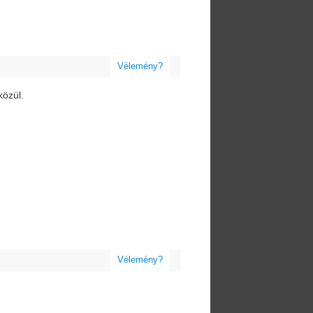
Vélemény?
közül.
Vélemény?