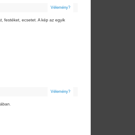
Vélemény?
t, festéket, ecsetet. A kép az egyik
Vélemény?
pában.