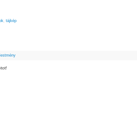
ok
,
tájkép
 festmény
tot!