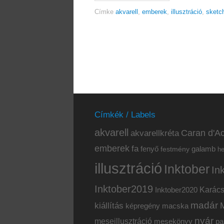
Címke
akvarell
,
emberek
,
illusztráció
,
sketc
Címkék / Labels
akvarell
akvarellkréta
Caran d'Ac
emberek
fa
fenyő
galamb
festmény
h
illusztráció
Inktober
In
Inktober2019
Inktober2020
Karác
madár
kiállítás
képregény
macska
nyár
meseillusztráció
mesekönyv
pa