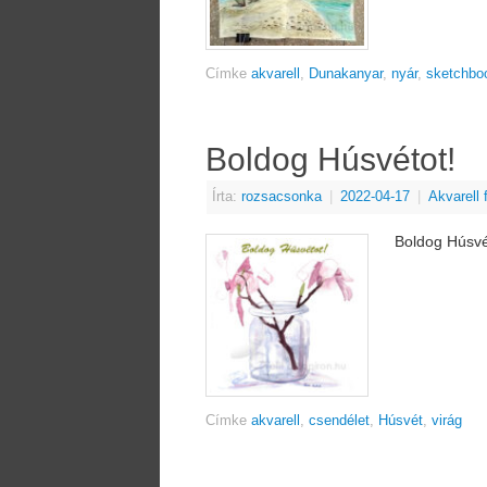
Címke
akvarell
,
Dunakanyar
,
nyár
,
sketchbo
Boldog Húsvétot!
Írta:
rozsacsonka
|
2022-04-17
|
Akvarell
Boldog Húsvé
Címke
akvarell
,
csendélet
,
Húsvét
,
virág