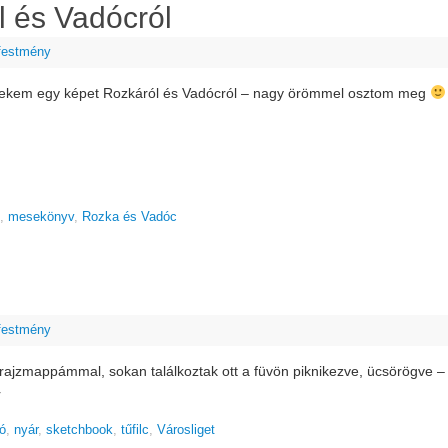
l és Vadócról
 festmény
 nekem egy képet Rozkáról és Vadócról – nagy örömmel osztom meg
,
mesekönyv
,
Rozka és Vadóc
 festmény
rajzmappámmal, sokan találkoztak ott a füvön piknikezve, ücsörögve –
r
ió
,
nyár
,
sketchbook
,
tűfilc
,
Városliget