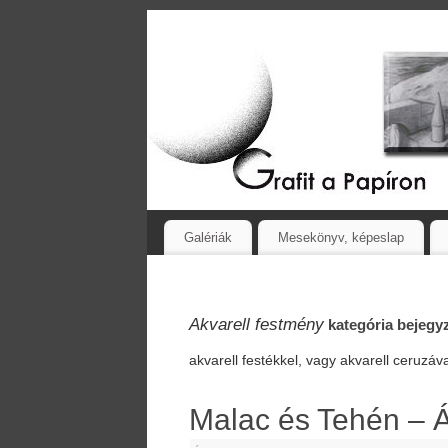
Galériák
Mesekönyv, képeslap
Akvarell festmény
kategória bejegy
akvarell festékkel, vagy akvarell ceruzáv
Malac és Tehén – Áp