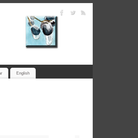
ar
English