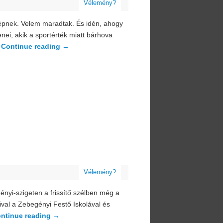
Vélemény?
képnek. Velem maradtak. És idén, ahogy
ei, akik a sportérték miatt bárhova
…
Continue reading
→
Vélemény?
gényi-szigeten a frissítő szélben még a
ival a Zebegényi Festő Iskolával és
ntinue reading
→