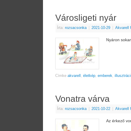
Városligeti nyár
Írta:
rozsacsonka
|
2021-10-29
|
Akvarell
Nyáron sokan 
Címke
akvarell
,
életkép
,
emberek
,
illusztrác
Vonatra várva
Írta:
rozsacsonka
|
2021-10-22
|
Akvarell
Az érkező vo