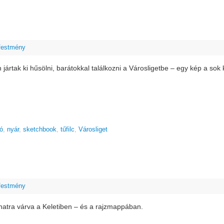
 festmény
jártak ki hűsölni, barátokkal találkozni a Városligetbe – egy kép a sok 
ió
,
nyár
,
sketchbook
,
tűfilc
,
Városliget
 festmény
natra várva a Keletiben – és a rajzmappában.