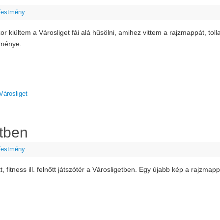
 festmény
r kiültem a Városliget fái alá hűsölni, amihez vittem a rajzmappát, tolla
dménye.
Városliget
etben
 festmény
t, fitness ill. felnőtt játszótér a Városligetben. Egy újabb kép a rajzmap