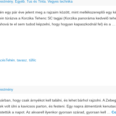
 festmény
,
Egyéb
,
Tus és Tinta
,
Vegyes technika
én egy pár éve jelent meg a rajzaim között, mint mellékszereplői egy 
in túrázva a Korzika Tehenc SC tagjai (Korzika panoráma kedvelő tehen
ahová te el sem tudod képzelni, hogy hogyan kapaszkodnál fel) és a 
acésTehén
,
tavasz
,
tűfilc
 festmény
yárban, hogy csak árnyékot kell találni, és lehet bárhol rajzolni. A Zebe
k volt ülni a kavicsos parton, és festeni. Egy napra átmentünk kenutax
festettük a napot. Az akvarell ilyenkor gyorsan szárad, gyorsan kell …
Co