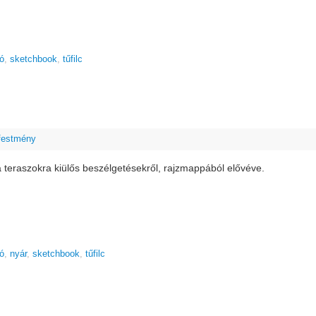
ió
,
sketchbook
,
tűfilc
 festmény
a teraszokra kiülős beszélgetésekről, rajzmappából elővéve.
ió
,
nyár
,
sketchbook
,
tűfilc