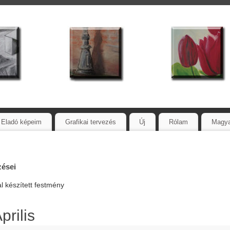
Eladó képeim
Grafikai tervezés
Új
Rólam
Magy
zései
al készített festmény
rilis