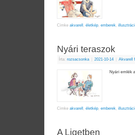
Címke
akvarell
,
életkép
,
emberek
,
illusztrác
Nyári teraszok
Írta:
rozsacsonka
|
2021-10-14
|
Akvarell
Nyári emlék 
Címke
akvarell
,
életkép
,
emberek
,
illusztrác
A Ligetben