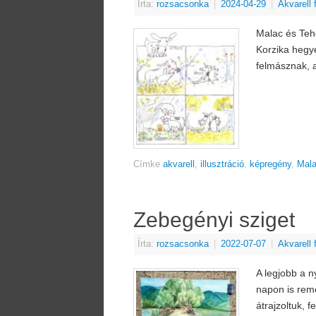
Írta:
rozsacsonka
|
2024-04-29
|
Akvarell
Malac és Teh
Korzika hegye
felmásznak, 
Címke
akvarell
,
illusztráció
,
képregény
,
Mal
Zebegényi sziget
Írta:
rozsacsonka
|
2022-07-07
|
Akvarell
A legjobb a n
napon is reme
átrajzoltuk, 