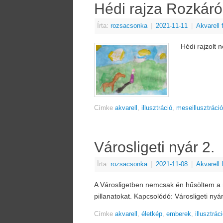
Hédi rajza Rozkáró
Írta:
rozsacsonka
|
2021-11-11
|
Akvarell
Hédi rajzolt
Címke
akvarell
,
illusztráció
,
meseillusztráció
Városligeti nyár 2.
Írta:
rozsacsonka
|
2021-11-08
|
Akvarell
A Városligetben nemcsak én hűsöltem a 
pillanatokat. Kapcsolódó: Városligeti nyá
Címke
akvarell
,
életkép
,
emberek
,
illusztrác