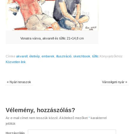
Vonatra várva, akvarell és tűfilc 21×14,8 cm
Címke
akvarell
,
életkép
,
emberek
,
illusztráció
,
sketchbook
,
tűfilc
.
Könyvjelzőkhöz
Közvetlen link
.
«
Nyári teraszok
Városligeti nyár
»
Vélemény, hozzászólás?
Az e-mail címet nem tesszük közzé.
A kötelező mezőket
*
karakterrel
jelöltük
Hozzászólás