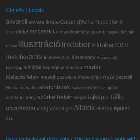
Címkék / Labels
akvarell
akvarellkréta
Caran d'Ache Neocolor II
emberek
csendélet
fa
fenyő
galamb
festmény
hetirajz
hegyek
illusztráció
Inktober
Inktober2018
Húsvét
Inktober2019
Inktober2020
Karácsony
Karácsonyi
madár
kiállítás
képregény
macska
képeslap
nyár
MalacésTehén
meseillusztráció
mesekönyv
pasztell
sketchbook
Rozka és Vadóc
színjáték
SwimathonBp2022
tájkép
tűfilc
szürke háttér
színtanulmány
tenger
tél
állatok
utcarészlet
épület
virág
Városliget
életkép
ősz
Ilyen technikával dolgozom / The techniques I work with