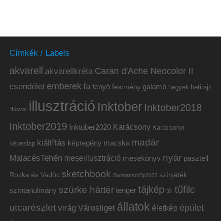
Címkék / Labels
akvarell
akvarellkréta
Caran d'Ache Neocolor II
emberek
csendélet
fa
fenyő
galamb
festmény
hetirajz
hegyek
illusztráció
Inktober
Inktober2018
Húsvét
Inktober2019
Inktober2020
Karácsony
Karácsonyi
madár
kiállítás
képregény
macska
képeslap
nyár
MalacésTehén
meseillusztráció
mesekönyv
pasztell
sketchbook
Rozka és Vadóc
színjáték
SwimathonBp2022
tájkép
tűfilc
szürke háttér
színtanulmány
tenger
tél
állatok
utcarészlet
épület
virág
Városliget
életkép