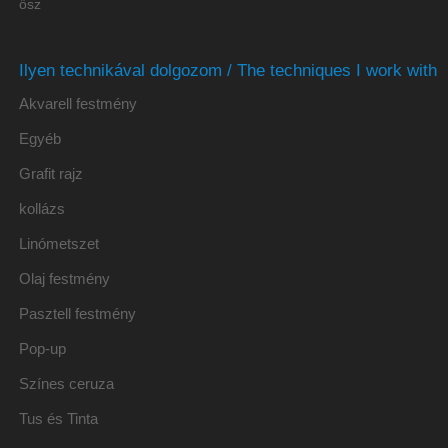
ősz
Ilyen technikával dolgozom / The techniques I work with
Akvarell festmény
Egyéb
Grafit rajz
kollázs
Linómetszet
Olaj festmény
Pasztell festmény
Pop-up
Színes ceruza
Tus és Tinta