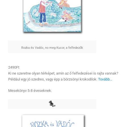
Rozka és Vadóc, no meg Kucor, a felfedezők
2490Ft
Ki ne szeretne olyan térképet, amin az ő felfedezései is rajta vannak?
Például egy jó szedres, vagy épp a börzsönyi krokodilok.
Tovább…
Mesekönyv 5-8 éveseknek.