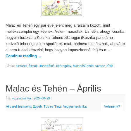
Malac és Tehén egy pár éve jelent meg a rajzaim között, mint
mellékszereplői egy képnek. Velem maradtak. És idén, ahogy Korzika
hegyein túrázva a Korzika Tehenc SC tagjai (Korzika panoráma
kedvelő tehenei, akik a sportérték miatt bárhova felmásznak, ahová te
el sem tudod képzelni, hogy hogyan kapaszkodnál fel) és a …
Continue reading
→
Címke
akvarell
,
állatok
,
illusztráció
,
képregény
,
MalacésTehén
,
tavasz
,
tűfilc
Malac és Tehén – Április
Írta:
rozsacsonka
|
2024-04-29
|
Akvarell festmény
,
Egyéb
,
Tus és Tinta
,
Vegyes technika
Vélemény?