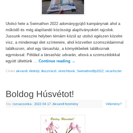
Utolsó hete a Swimathon 2022 adománygyüjtő kampánynak ahol a
működő és még alapítandó közösségi alapítványokért rajzolok.
Jussunk messzire helyben témáim közül az utolsó egészen közelre
visz, a mindennapi élet színtereire, ahol közvetlen szomszédaimmal
találkozom, ahol egy társasház, a környékbeliek találkoznak
egymással. Például a társasház udvarán, ahová a szomszédokkal
együtt ültettünk …
Continue reading
→
Címke
akvarell
,
életkép
,
illusztráció
,
sketchbook
,
SwimathonBp2022
,
utcarészlet
Boldog Húsvétot!
Írta:
rozsacsonka
|
2022-04-17
|
Akvarell festmény
Vélemény?