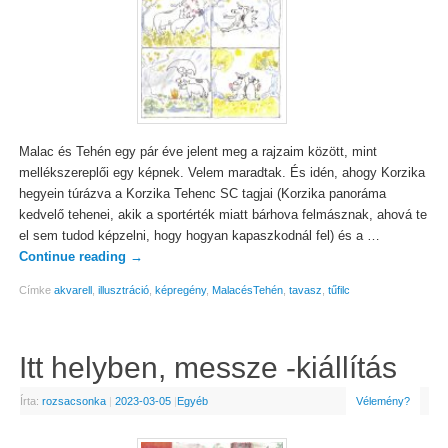
Malac és Tehén egy pár éve jelent meg a rajzaim között, mint
mellékszereplői egy képnek. Velem maradtak. És idén, ahogy Korzika
hegyein túrázva a Korzika Tehenc SC tagjai (Korzika panoráma
kedvelő tehenei, akik a sportérték miatt bárhova felmásznak, ahová te
el sem tudod képzelni, hogy hogyan kapaszkodnál fel) és a …
Continue reading
→
Címke
akvarell
,
illusztráció
,
képregény
,
MalacésTehén
,
tavasz
,
tűfilc
Itt helyben, messze -kiállítás
Írta:
rozsacsonka
|
2023-03-05
|
Egyéb
Vélemény?