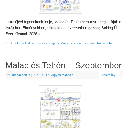
Itt az újévi fogadalmak ideje, Malac és Tehén nem rest, meg is írják a
listájukat! Élményekben, sikerekben, szeretetben gazdag Boldog Új
Évet Kívánok 2026-ra!
Címke
akvarell
,
illusztráció
,
képregény
,
MalacésTehén
,
meseillusztráció
,
tűfilc
Malac és Tehén – Szeptember
Írta:
rozsacsonka
|
2024-09-17
|
Vegyes technika
Vélemény?