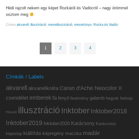
Hédi rajzolt nekem egy képet Rozkáról és Vadócról – nagy örömmel
osztom meg
Címke
akvarell
,
illusztráció
,
meseillusztráció
,
mesekönyv
,
Rozka és Vadóc
1
2
3
4
Címkék / Labels
akvarell
akvarellkréta
Caran d'Ache Neocolor II
emberek
csendélet
fa
fenyő
galamb
festmény
hetirajz
hegyek
illusztráció
Inktober
Inktober2018
Húsvét
Inktober2019
Inktober2020
Karácsony
Karácsonyi
madár
kiállítás
képregény
macska
képeslap