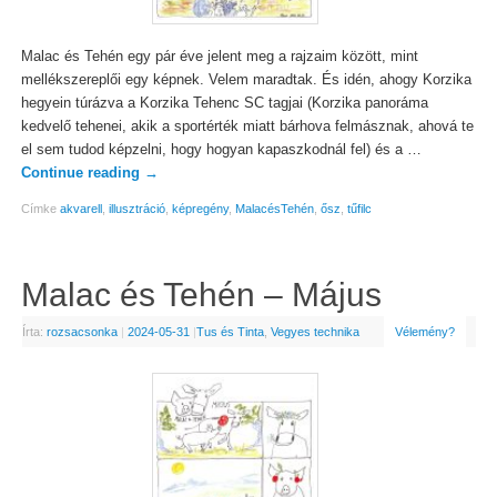
Malac és Tehén egy pár éve jelent meg a rajzaim között, mint
mellékszereplői egy képnek. Velem maradtak. És idén, ahogy Korzika
hegyein túrázva a Korzika Tehenc SC tagjai (Korzika panoráma
kedvelő tehenei, akik a sportérték miatt bárhova felmásznak, ahová te
el sem tudod képzelni, hogy hogyan kapaszkodnál fel) és a …
Continue reading
→
Címke
akvarell
,
illusztráció
,
képregény
,
MalacésTehén
,
ősz
,
tűfilc
Malac és Tehén – Május
Írta:
rozsacsonka
|
2024-05-31
|
Tus és Tinta
,
Vegyes technika
Vélemény?