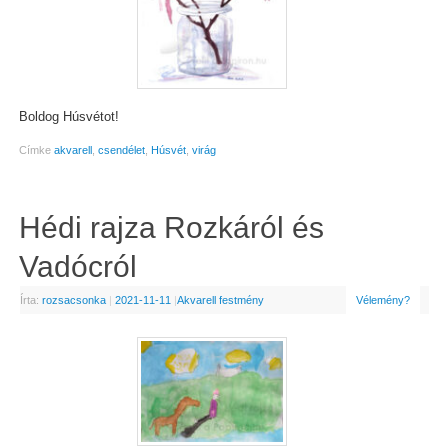
Boldog Húsvétot!
Címke
akvarell
,
csendélet
,
Húsvét
,
virág
Hédi rajza Rozkáról és
Vadócról
Írta:
rozsacsonka
|
2021-11-11
|
Akvarell festmény
Vélemény?