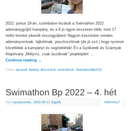
2022. június 18-án, szombaton lezárult a Swimathon 2022
adománygyűjtő kampány, és a 9 jó ügyre összesen több, mint 17
millió forintot sikerült összegyűjteni! Nagyon köszönöm minden
adományozónak, lájkolónak, posztosztónak (de jó szó ) hogy nyomon
követtétek a kampányt és segítettétek! Én a Gyökerek és Szárnyak
Alapítvány „Mélyvíz, csak úszóknak” projektjéért …
Continue reading
→
Címke
akvarell
,
életkép
,
illusztráció
,
sketchbook
,
SwimathonBp2022
Swimathon Bp 2022 – 4. hét
Írta:
rozsacsonka
|
2022-06-17
|
Egyéb
Vélemény?