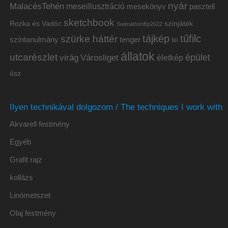
nyár
MalacésTehén
meseillusztráció
mesekönyv
pasztell
sketchbook
Rozka és Vadóc
színjáték
SwimathonBp2022
tájkép
tűfilc
szürke háttér
színtanulmány
tenger
tél
állatok
utcarészlet
épület
virág
Városliget
életkép
ősz
Ilyen technikával dolgozom / The techniques I work with
Akvarell festmény
Egyéb
Grafit rajz
kollázs
Linómetszet
Olaj festmény