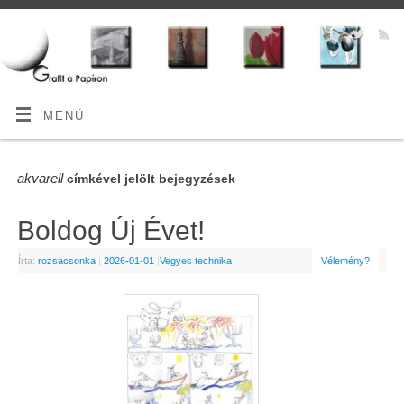
MENÜ
akvarell
címkével jelölt bejegyzések
Boldog Új Évet!
Írta:
rozsacsonka
|
2026-01-01
|
Vegyes technika
Vélemény?