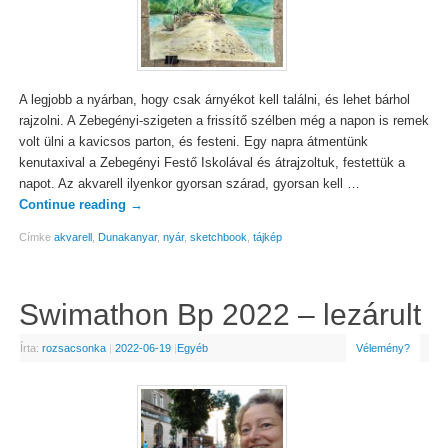
A legjobb a nyárban, hogy csak árnyékot kell találni, és lehet bárhol
rajzolni. A Zebegényi-szigeten a frissítő szélben még a napon is remek
volt ülni a kavicsos parton, és festeni. Egy napra átmentünk
kenutaxival a Zebegényi Festő Iskolával és átrajzoltuk, festettük a
napot. Az akvarell ilyenkor gyorsan szárad, gyorsan kell …
Continue reading
→
Címke
akvarell
,
Dunakanyar
,
nyár
,
sketchbook
,
tájkép
Swimathon Bp 2022 – lezárult
Írta:
rozsacsonka
|
2022-06-19
|
Egyéb
Vélemény?