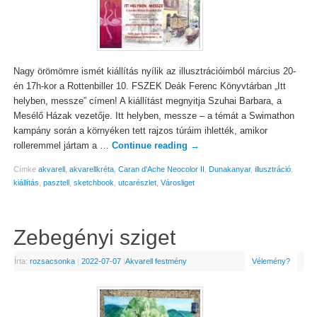
Nagy örömömre ismét kiállítás nyílik az illusztrációimból március 20-
én 17h-kor a Rottenbiller 10. FSZEK Deák Ferenc Könyvtárban „Itt
helyben, messze” címen! A kiállítást megnyitja Szuhai Barbara, a
Mesélő Házak vezetője. Itt helyben, messze – a témát a Swimathon
kampány során a környéken tett rajzos túráim ihlették, amikor
rolleremmel jártam a …
Continue reading
→
Címke
akvarell
,
akvarellkréta
,
Caran d'Ache Neocolor II
,
Dunakanyar
,
illusztráció
,
kiállítás
,
pasztell
,
sketchbook
,
utcarészlet
,
Városliget
Zebegényi sziget
Írta:
rozsacsonka
|
2022-07-07
|
Akvarell festmény
Vélemény?