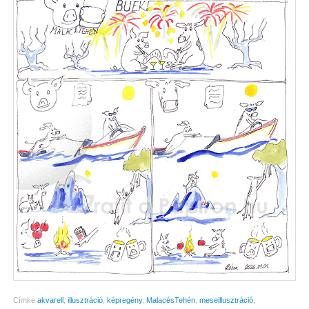
Címke
akvarell
,
illusztráció
,
képregény
,
MalacésTehén
,
meseillusztráció
,