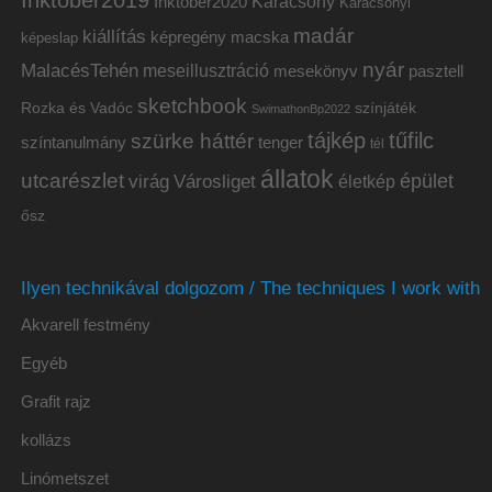
Inktober2020
Karácsony
Karácsonyi
madár
kiállítás
képregény
macska
képeslap
nyár
MalacésTehén
meseillusztráció
mesekönyv
pasztell
sketchbook
Rozka és Vadóc
színjáték
SwimathonBp2022
tájkép
tűfilc
szürke háttér
színtanulmány
tenger
tél
állatok
utcarészlet
épület
virág
Városliget
életkép
ősz
Ilyen technikával dolgozom / The techniques I work with
Akvarell festmény
Egyéb
Grafit rajz
kollázs
Linómetszet