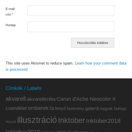
E-mail
cím
*
Honlap
This site uses Akismet to reduce spam.
Learn how your comment data
is processed.
Címkék / Labels
akvarell
akvarellkréta
Caran d'Ache Neocolor II
emberek
csendélet
fa
fenyő
galamb
festmény
hetirajz
hegyek
illusztráció
Inktober
Inktober2018
Húsvét
Inktober2019