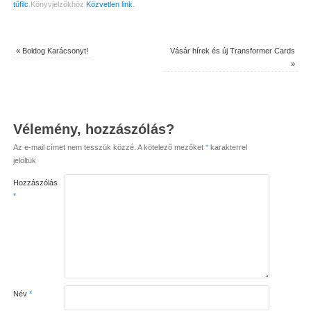
tűfilc
.
Könyvjelzőkhöz
Közvetlen link
.
«
Boldog Karácsonyt!
Vásár hírek és új Transformer Cards
»
Vélemény, hozzászólás?
Az e-mail címet nem tesszük közzé.
A kötelező mezőket
*
karakterrel
jelöltük
Hozzászólás
*
Név
*