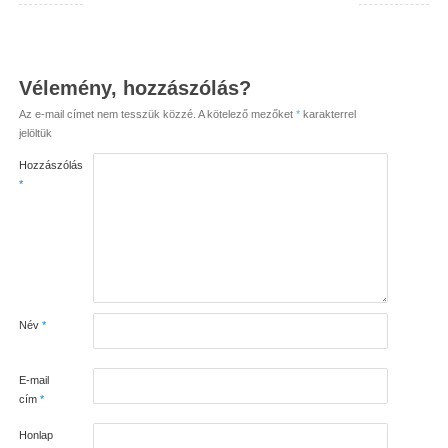
Vélemény, hozzászólás?
Az e-mail címet nem tesszük közzé.
A kötelező mezőket
*
karakterrel
jelöltük
Hozzászólás
*
Név
*
E-mail
cím
*
Honlap