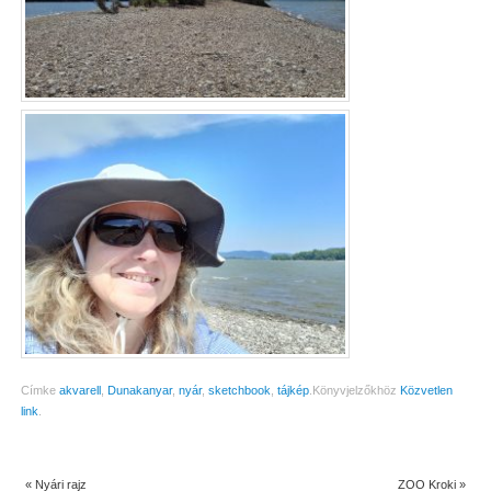
Címke
akvarell
,
Dunakanyar
,
nyár
,
sketchbook
,
tájkép
.
Könyvjelzőkhöz
Közvetlen
link
.
«
Nyári rajz
ZOO Kroki
»