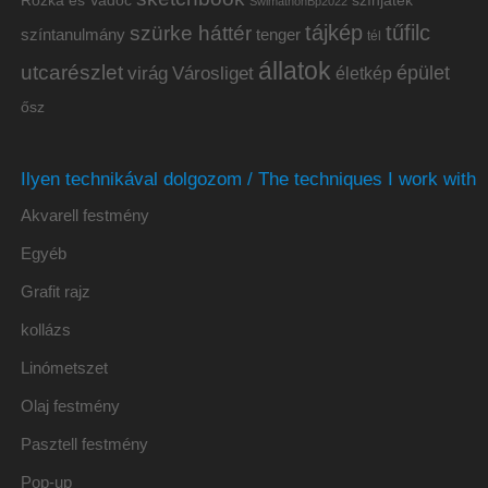
színjáték
SwimathonBp2022
tájkép
tűfilc
szürke háttér
színtanulmány
tenger
tél
állatok
utcarészlet
épület
virág
Városliget
életkép
ősz
Ilyen technikával dolgozom / The techniques I work with
Akvarell festmény
Egyéb
Grafit rajz
kollázs
Linómetszet
Olaj festmény
Pasztell festmény
Pop-up