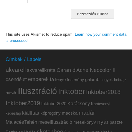
This site uses Akismet to reduce spam.
Learn how your comment data
is processed.
Címkék / Labels
akvarell
akvarellkréta
Caran d'Ache Neocolor II
emberek
csendélet
fa
fenyő
galamb
festmény
hetirajz
hegyek
illusztráció
Inktober
Inktober2018
Húsvét
Inktober2019
Inktober2020
Karácsony
Karácsonyi
madár
kiállítás
képregény
macska
képeslap
nyár
MalacésTehén
meseillusztráció
mesekönyv
pasztell
sketchbook
Rozka és Vadóc