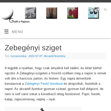
MENÜ
Zebegényi sziget
Írta:
rozsacsonka
|
2022-07-07
|
Akvarell festmény
A legjobb a nyárban, hogy csak árnyékot kell találni, és lehet bárhol
rajzolni. A Zebegényi-szigeten a frissítő szélben még a napon is remek
volt ülni a kavicsos parton, és festeni. Egy napra átmentünk
kenutaxival a
Zebegényi Festő Iskolával
és átrajzoltuk, festettük a
napot. Az akvarell ilyenkor gyorsan szárad, gyorsan kell dolgozni, de
nem is kell várni sokat a következő réteg festésével. Papír, festék,
kalap, napszemüveg, naptej – nyár.