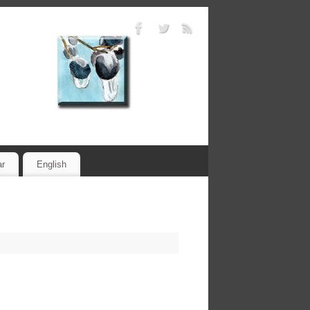
ar
English