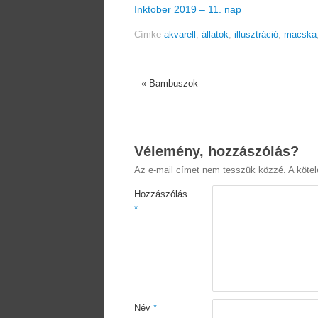
Inktober 2019 – 11. nap
Címke
akvarell
,
állatok
,
illusztráció
,
macska
«
Bambuszok
Vélemény, hozzászólás?
Az e-mail címet nem tesszük közzé.
A köte
Hozzászólás
*
Név
*