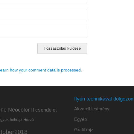
earn how your comment data is processed.
Ilyen technikával dolgozom
Akvarell festmény
he Neocolor II
csendélet
Egyéb
hetirajz
egyek
Húsvét
Grafit rajz
ktober2018