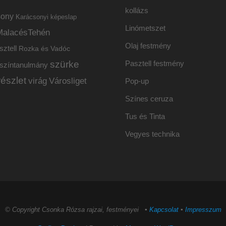
kollázs
sony
Karácsonyi képeslap
Linómetszet
MalacésTehén
Olaj festmény
sztell
Rozka és Vadóc
szürke
Pasztell festmény
színtanulmány
részlet
virág
Városliget
Pop-up
Színes ceruza
Tus és Tinta
Vegyes technika
© Copyright Csonka Rózsa rajzai, festményei ▪
Kapcsolat
▪
Impresszum