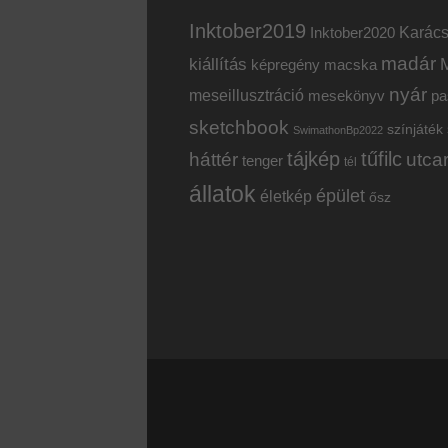
Inktober2019
Inktober2020
Karác
madár
kiállítás
képregény
macska
nyár
meseillusztráció
mesekönyv
pa
sketchbook
színjáték
SwimathonBp2022
tájkép
tűfilc
háttér
utca
tenger
tél
állatok
épület
életkép
ősz