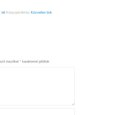
,
tél
.
Könyvjelzőkhöz
Közvetlen link
.
lező mezőket
*
karakterrel jelöltük