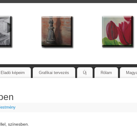
Eladó képeim
Grafikai tervezés
Új
Rólam
Magy
ben
 festmény
llel, színesben.