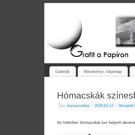
Galériák
Mesekönyv, képeslap
Hómacskák színes
Írta:
rozsacsonka
|
2020-01-17
|
Akvarell
Az Inktober hómacskái tus helyett akvare