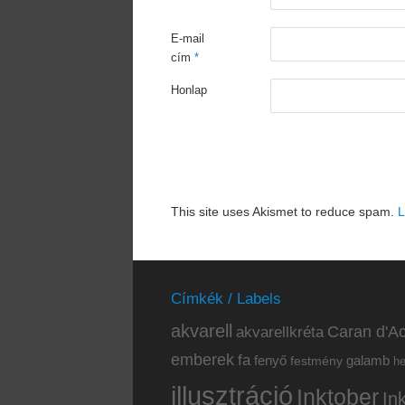
E-mail
cím
*
Honlap
This site uses Akismet to reduce spam.
L
Címkék / Labels
akvarell
akvarellkréta
Caran d'Ac
emberek
fa
fenyő
galamb
festmény
h
illusztráció
Inktober
In