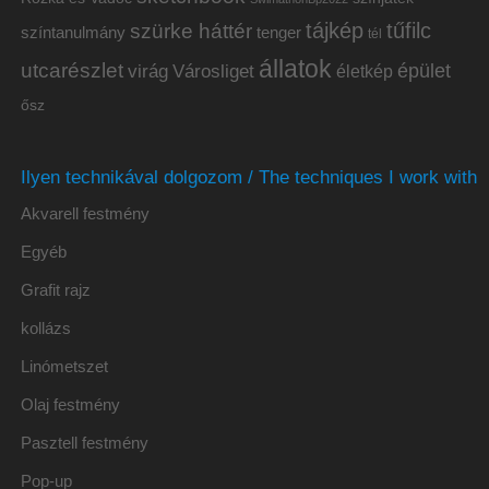
tájkép
tűfilc
szürke háttér
színtanulmány
tenger
tél
állatok
utcarészlet
épület
virág
Városliget
életkép
ősz
Ilyen technikával dolgozom / The techniques I work with
Akvarell festmény
Egyéb
Grafit rajz
kollázs
Linómetszet
Olaj festmény
Pasztell festmény
Pop-up