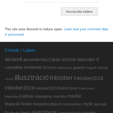
This site uses Akismet to reduce spam.
Learn how your comment data
is processed.
Címkék / Labels
akvarell
akvarellkréta
Caran d'Ache Neocolor II
emberek
csendélet
fa
fenyő
galamb
festmény
hetirajz
hegyek
illusztráció
Inktober
Inktober2018
Húsvét
Inktober2019
Inktober2020
Karácsony
Karácsonyi
madár
kiállítás
képregény
macska
képeslap
nyár
MalacésTehén
meseillusztráció
mesekönyv
pasztell
sketchbook
Rozka és Vadóc
színjáték
SwimathonBp2022