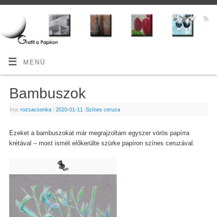
MENÜ
Bambuszok
Írta:
rozsacsonka
|
2020-01-11
|
Színes ceruza
Ezeket a bambuszokat már megrajzoltam egyszer vörös papírra
krétával – most ismét előkerülte szürke papíron színes ceruzával.