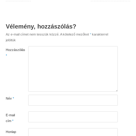
Vélemény, hozzászólás?
Az e-mail címet nem tesszük közzé.
A kötelező mezőket
*
karakterrel
jelöltük
Hozzászólás
*
Név
*
E-mail
cím
*
Honlap