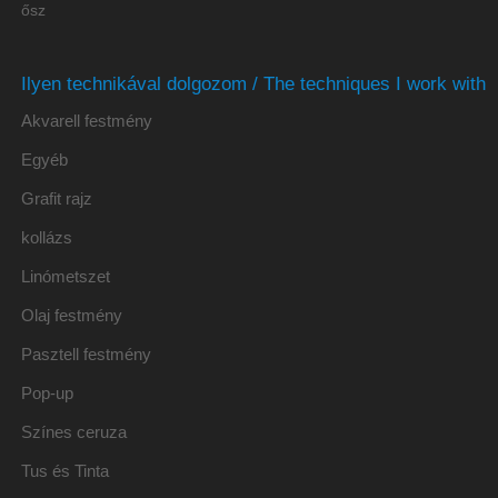
ősz
Ilyen technikával dolgozom / The techniques I work with
Akvarell festmény
Egyéb
Grafit rajz
kollázs
Linómetszet
Olaj festmény
Pasztell festmény
Pop-up
Színes ceruza
Tus és Tinta