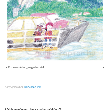
«
RozkaesVadoc_vegyelhazait4
»
Könyvjelzőkhöz
Közvetlen link
.
Vélemény, hozzászólás?