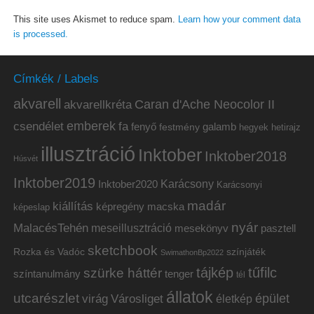
This site uses Akismet to reduce spam.
Learn how your comment data
is processed.
Címkék / Labels
akvarell
akvarellkréta
Caran d'Ache Neocolor II
emberek
csendélet
fa
fenyő
galamb
festmény
hetirajz
hegyek
illusztráció
Inktober
Inktober2018
Húsvét
Inktober2019
Inktober2020
Karácsony
Karácsonyi
madár
kiállítás
képregény
macska
képeslap
nyár
MalacésTehén
meseillusztráció
mesekönyv
pasztell
sketchbook
Rozka és Vadóc
színjáték
SwimathonBp2022
tájkép
tűfilc
szürke háttér
színtanulmány
tenger
tél
állatok
utcarészlet
épület
virág
Városliget
életkép