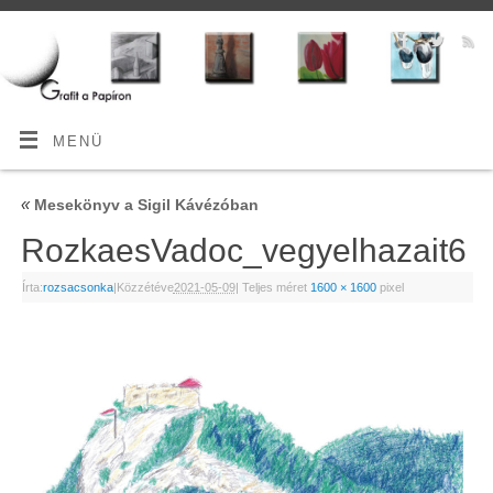
MENÜ
«
Mesekönyv a Sigil Kávézóban
RozkaesVadoc_vegyelhazait6
Írta:
rozsacsonka
|
Közzétéve
2021-05-09
|
Teljes méret
1600 × 1600
pixel