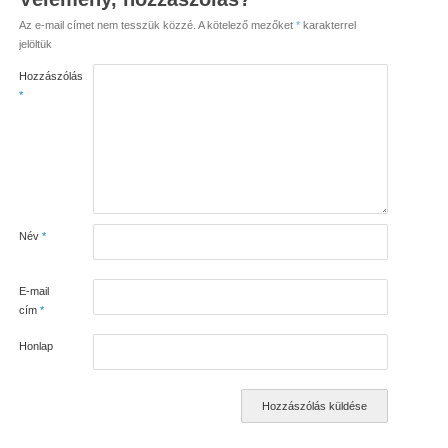
Az e-mail címet nem tesszük közzé.
A kötelező mezőket
*
karakterrel
jelöltük
Hozzászólás
*
Név
*
E-mail
cím
*
Honlap