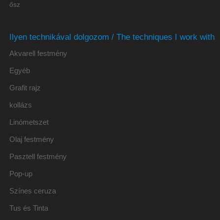
ősz
Ilyen technikával dolgozom / The techniques I work with
Akvarell festmény
Egyéb
Grafit rajz
kollázs
Linómetszet
Olaj festmény
Pasztell festmény
Pop-up
Színes ceruza
Tus és Tinta