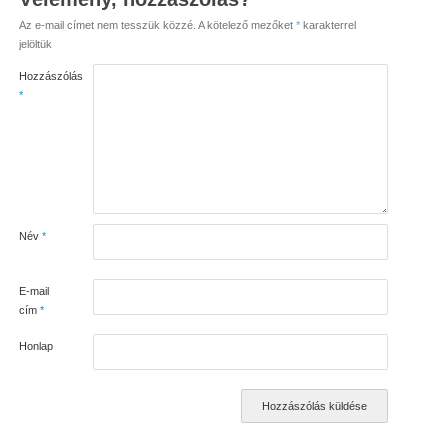
Az e-mail címet nem tesszük közzé.
A kötelező mezőket
*
karakterrel
jelöltük
Hozzászólás
*
Név
*
E-mail
cím
*
Honlap