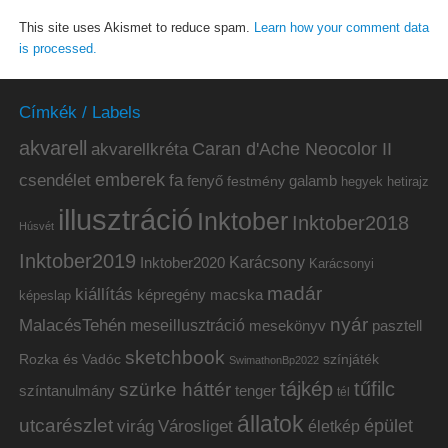
This site uses Akismet to reduce spam.
Learn how your comment data
is processed.
Címkék / Labels
akvarell
akvarellkréta
Caran d'Ache Neocolor II
emberek
csendélet
fa
fenyő
galamb
festmény
hetirajz
hegyek
illusztráció
Inktober
Inktober2018
Húsvét
Inktober2019
Inktober2020
Karácsony
Karácsonyi
madár
kiállítás
képregény
macska
képeslap
nyár
MalacésTehén
meseillusztráció
mesekönyv
pasztell
sketchbook
Rozka és Vadóc
színjáték
SwimathonBp2022
tájkép
tűfilc
szürke háttér
színtanulmány
tenger
tél
állatok
utcarészlet
épület
virág
Városliget
életkép