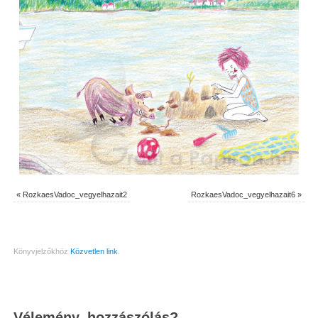
«
RozkaesVadoc_vegyelhazait2
RozkaesVadoc_vegyelhazait6
»
Könyvjelzőkhöz
Közvetlen link
.
Vélemény, hozzászólás?