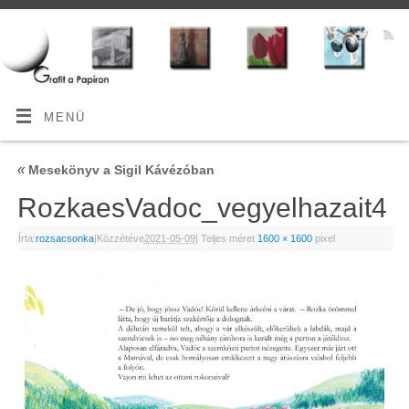
MENÜ
«
Mesekönyv a Sigil Kávézóban
RozkaesVadoc_vegyelhazait4
Írta:
rozsacsonka
|
Közzétéve
2021-05-09
|
Teljes méret
1600 × 1600
pixel