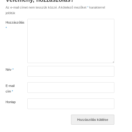
Az e-mail címet nem tesszük közzé.
A kötelező mezőket
*
karakterrel
jelöltük
Hozzászólás
*
Név
*
E-mail
cím
*
Honlap