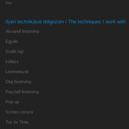
ősz
Ilyen technikával dolgozom / The techniques I work with
Akvarell festmény
Egyéb
Grafit rajz
kollázs
Linómetszet
Olaj festmény
Pasztell festmény
Pop-up
Színes ceruza
Tus és Tinta