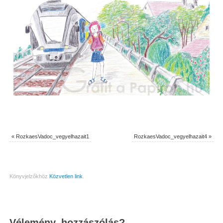
«
RozkaesVadoc_vegyelhazait1
RozkaesVadoc_vegyelhazait4
»
Könyvjelzőkhöz
Közvetlen link
.
Vélemény, hozzászólás?