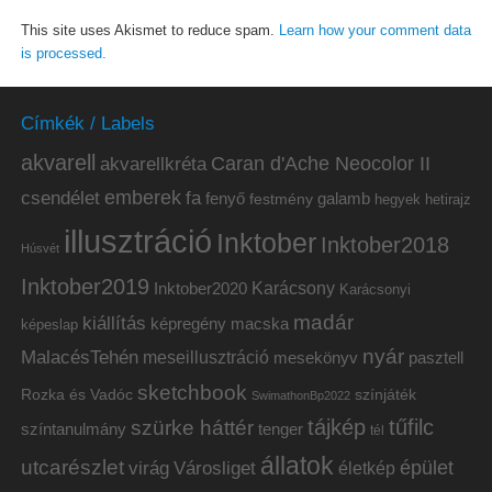
This site uses Akismet to reduce spam.
Learn how your comment data
is processed.
Címkék / Labels
akvarell
akvarellkréta
Caran d'Ache Neocolor II
emberek
csendélet
fa
fenyő
galamb
festmény
hetirajz
hegyek
illusztráció
Inktober
Inktober2018
Húsvét
Inktober2019
Inktober2020
Karácsony
Karácsonyi
madár
kiállítás
képregény
macska
képeslap
nyár
MalacésTehén
meseillusztráció
mesekönyv
pasztell
sketchbook
Rozka és Vadóc
színjáték
SwimathonBp2022
tájkép
tűfilc
szürke háttér
színtanulmány
tenger
tél
állatok
utcarészlet
épület
virág
Városliget
életkép