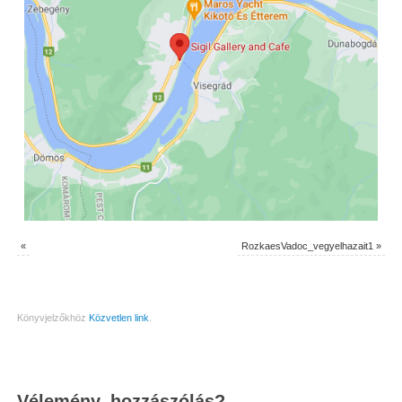
«
RozkaesVadoc_vegyelhazait1
»
Könyvjelzőkhöz
Közvetlen link
.
Vélemény, hozzászólás?