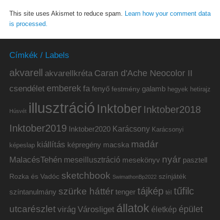
This site uses Akismet to reduce spam.
Learn how your comment data
is processed.
Címkék / Labels
akvarell
akvarellkréta
Caran d'Ache Neocolor II
emberek
csendélet
fa
fenyő
galamb
festmény
hetirajz
hegyek
illusztráció
Inktober
Inktober2018
Húsvét
Inktober2019
Inktober2020
Karácsony
Karácsonyi
madár
kiállítás
képregény
macska
képeslap
nyár
MalacésTehén
meseillusztráció
mesekönyv
pasztell
sketchbook
Rozka és Vadóc
színjáték
SwimathonBp2022
tájkép
tűfilc
szürke háttér
színtanulmány
tenger
tél
állatok
utcarészlet
épület
virág
Városliget
életkép