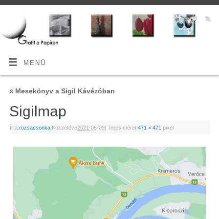
MENÜ
«
Mesekönyv a Sigil Kávézóban
Sigilmap
Írta:
rozsacsonka
|
Közzétéve
2021-05-09
|
Teljes méret
471 × 471
pixel