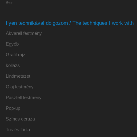
ősz
Ilyen technikával dolgozom / The techniques I work with
Akvarell festmény
Egyéb
Grafit rajz
kollázs
Linómetszet
Olaj festmény
Pasztell festmény
Pop-up
Színes ceruza
Tus és Tinta