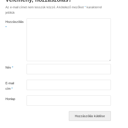
Az e-mail címet nem tesszük közzé.
A kötelező mezőket
*
karakterrel
jelöltük
Hozzászólás
*
Név
*
E-mail
cím
*
Honlap