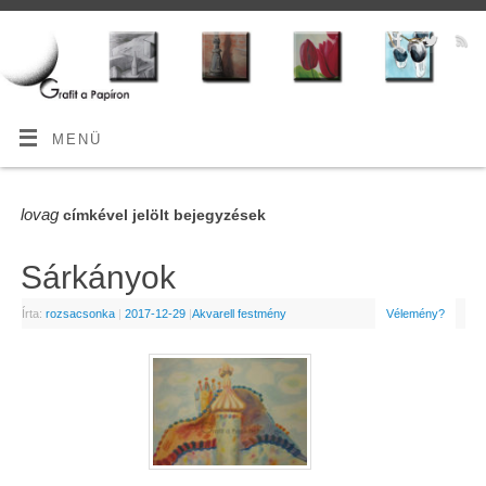
MENÜ
lovag
címkével jelölt bejegyzések
Sárkányok
Írta:
rozsacsonka
|
2017-12-29
|
Akvarell festmény
Vélemény?