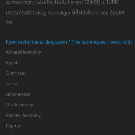
tájkép
tűfilc
szürke háttér
színtanulmány
tenger
tél
állatok
utcarészlet
épület
virág
Városliget
életkép
ősz
Ilyen technikával dolgozom / The techniques I work with
Akvarell festmény
Egyéb
Grafit rajz
kollázs
Linómetszet
Olaj festmény
Pasztell festmény
Pop-up