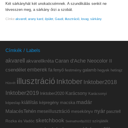
Két sárkányhát két unokaöcsémnek. A szundikálás senkit ne
tévesszen meg, a sárkány őrzi a szobát.
Címke
akvarell
,
arany kard
,
épület
,
Gaudi
,
illusztráció
,
lovag
,
sárkány
Címkék / Labels
akvarell
akvarellkréta
Caran d'Ache Neocolor II
emberek
csendélet
fa
fenyő
galamb
festmény
hetirajz
hegyek
illusztráció
Inktober
Inktober2018
Húsvét
Inktober2019
Inktober2020
Karácsony
Karácsonyi
madár
kiállítás
képregény
macska
képeslap
nyár
MalacésTehén
meseillusztráció
mesekönyv
pasztell
sketchbook
Rozka és Vadóc
színjáték
SwimathonBp2022