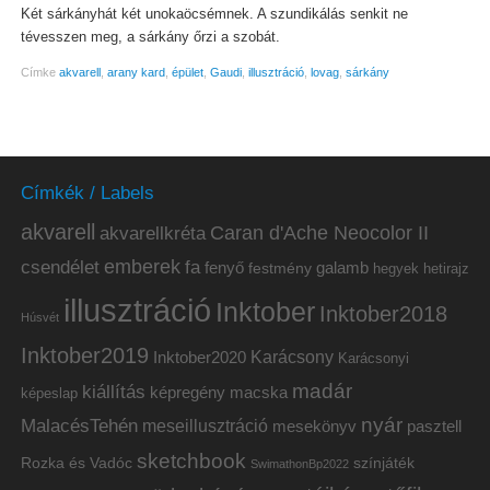
Két sárkányhát két unokaöcsémnek. A szundikálás senkit ne
tévesszen meg, a sárkány őrzi a szobát.
Címke
akvarell
,
arany kard
,
épület
,
Gaudi
,
illusztráció
,
lovag
,
sárkány
Címkék / Labels
akvarell
akvarellkréta
Caran d'Ache Neocolor II
emberek
csendélet
fa
fenyő
galamb
festmény
hetirajz
hegyek
illusztráció
Inktober
Inktober2018
Húsvét
Inktober2019
Inktober2020
Karácsony
Karácsonyi
madár
kiállítás
képregény
macska
képeslap
nyár
MalacésTehén
meseillusztráció
mesekönyv
pasztell
sketchbook
Rozka és Vadóc
színjáték
SwimathonBp2022