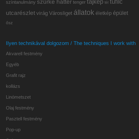
tájkép
tűfilc
szürke háttér
színtanulmány
tenger
tél
állatok
utcarészlet
épület
virág
Városliget
életkép
ősz
Ilyen technikával dolgozom / The techniques I work with
Akvarell festmény
Egyéb
Grafit rajz
kollázs
Linómetszet
Olaj festmény
Pasztell festmény
Pop-up