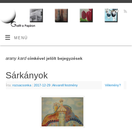
MENÜ
arany kard
címkével jelölt bejegyzések
Sárkányok
Írta:
rozsacsonka
|
2017-12-29
|
Akvarell festmény
Vélemény?