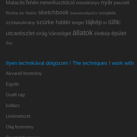
nyár
MalacésTehén
meseillusztráció
mesekönyv
pasztell
sketchbook
Rozka és Vadóc
színjáték
SwimathonBp2022
tájkép
tűfilc
szürke háttér
színtanulmány
tenger
tél
állatok
utcarészlet
épület
virág
Városliget
életkép
ősz
Ilyen technikával dolgozom / The techniques I work with
Akvarell festmény
Egyéb
Grafit rajz
kollázs
Linómetszet
Olaj festmény