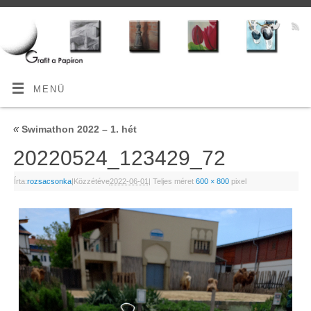
MENÜ
«
Swimathon 2022 – 1. hét
20220524_123429_72
Írta:
rozsacsonka
|
Közzétéve
2022-06-01
|
Teljes méret
600 × 800
pixel