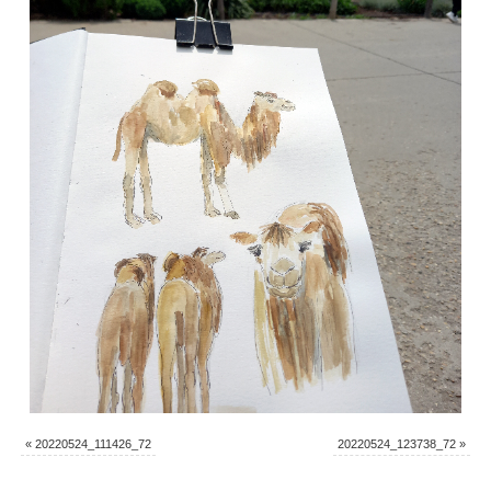
«
20220524_111426_72
20220524_123738_72
»