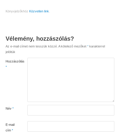
Könyvjelzőkhöz
Közvetlen link
.
Vélemény, hozzászólás?
Az e-mail címet nem tesszük közzé.
A kötelező mezőket
*
karakterrel
jelöltük
Hozzászólás
*
Név
*
E-mail
cím
*