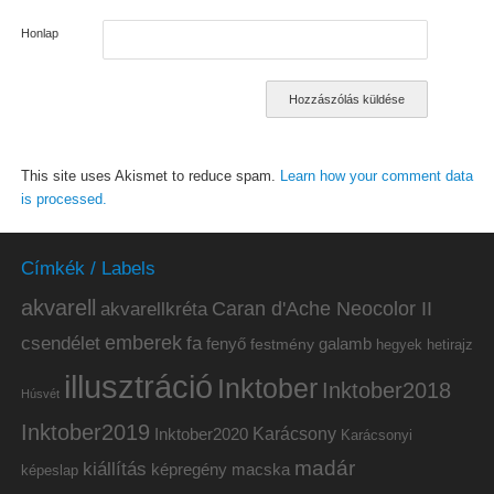
Honlap
This site uses Akismet to reduce spam.
Learn how your comment data
is processed.
Címkék / Labels
akvarell
akvarellkréta
Caran d'Ache Neocolor II
emberek
csendélet
fa
fenyő
galamb
festmény
hetirajz
hegyek
illusztráció
Inktober
Inktober2018
Húsvét
Inktober2019
Inktober2020
Karácsony
Karácsonyi
madár
kiállítás
képregény
macska
képeslap