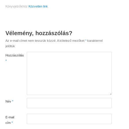
Könyvjelzőkhöz
Közvetlen link
.
Vélemény, hozzászólás?
Az e-mail címet nem tesszük közzé.
A kötelező mezőket
*
karakterrel
jelöltük
Hozzászólás
*
Név
*
E-mail
cím
*