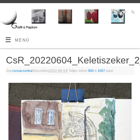
MENÜ
CsR_20220604_Keletiszeker
Írta:
rozsacsonka
|
Közzétéve
2022-06-13
|
Teljes méret
800 × 1067
pixel