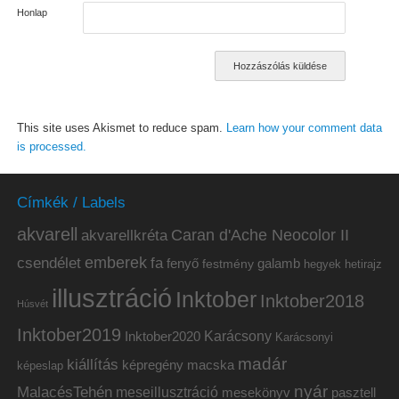
Honlap
This site uses Akismet to reduce spam.
Learn how your comment data
is processed.
Címkék / Labels
akvarell
akvarellkréta
Caran d'Ache Neocolor II
emberek
csendélet
fa
fenyő
galamb
festmény
hetirajz
hegyek
illusztráció
Inktober
Inktober2018
Húsvét
Inktober2019
Inktober2020
Karácsony
Karácsonyi
madár
kiállítás
képregény
macska
képeslap
nyár
MalacésTehén
meseillusztráció
mesekönyv
pasztell