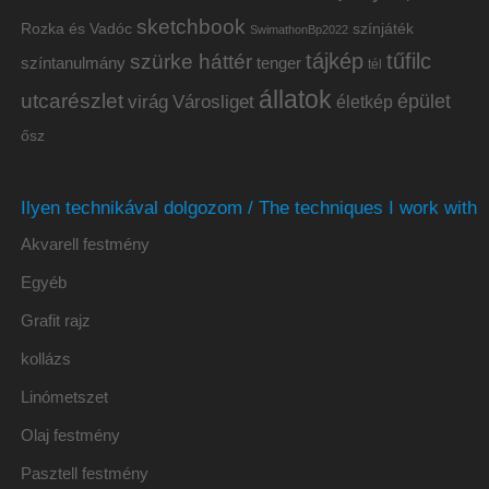
sketchbook
Rozka és Vadóc
színjáték
SwimathonBp2022
tájkép
tűfilc
szürke háttér
színtanulmány
tenger
tél
állatok
utcarészlet
épület
virág
Városliget
életkép
ősz
Ilyen technikával dolgozom / The techniques I work with
Akvarell festmény
Egyéb
Grafit rajz
kollázs
Linómetszet
Olaj festmény
Pasztell festmény