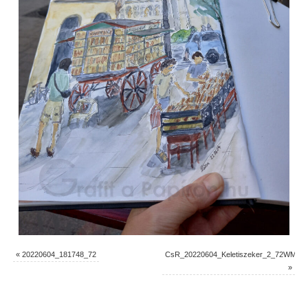
«
20220604_181748_72
CsR_20220604_Keletiszeker_2_72WM
»