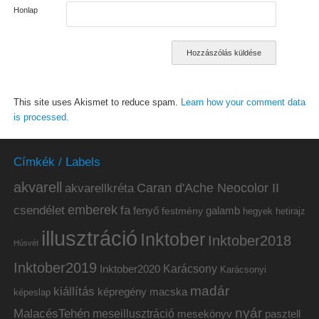
Honlap
This site uses Akismet to reduce spam.
Learn how your comment data
is processed.
Címkék / Labels
akvarell
akvarellkréta
Caran d'Ache Neocolor II
emberek
csendélet
fa
fenyő
galamb
festmény
hetirajz
hegyek
illusztráció
Inktober
Inktober2018
Húsvét
Inktober2019
Inktober2020
Karácsony
Karácsonyi
madár
kiállítás
képregény
macska
képeslap
nyár
MalacésTehén
meseillusztráció
mesekönyv
pasztell