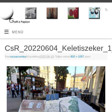
MENÜ
CsR_20220604_Keletiszeker
Írta:
rozsacsonka
|
Közzétéve
2022-06-13
|
Teljes méret
800 × 1067
pixel