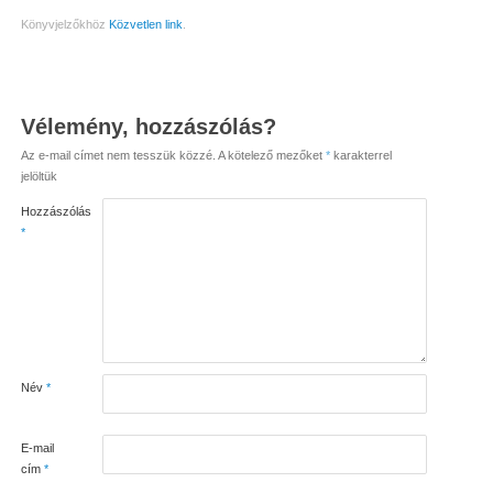
Könyvjelzőkhöz
Közvetlen link
.
Vélemény, hozzászólás?
Az e-mail címet nem tesszük közzé.
A kötelező mezőket
*
karakterrel
jelöltük
Hozzászólás
*
Név
*
E-mail
cím
*