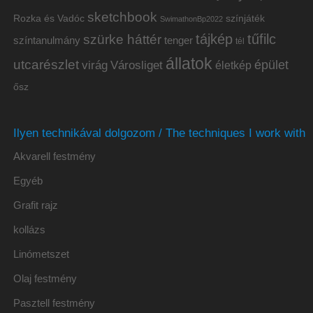
sketchbook
Rozka és Vadóc
színjáték
SwimathonBp2022
tájkép
tűfilc
szürke háttér
színtanulmány
tenger
tél
állatok
utcarészlet
épület
virág
Városliget
életkép
ősz
Ilyen technikával dolgozom / The techniques I work with
Akvarell festmény
Egyéb
Grafit rajz
kollázs
Linómetszet
Olaj festmény
Pasztell festmény