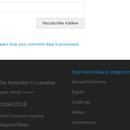
earn how your comment data is processed.
Ilyen technikával dolgozom
Akvarell festmény
he Neocolor II
csendélet
Egyéb
hetirajz
egyek
Húsvét
Grafit rajz
ktober2018
kollázs
sony
Karácsonyi képeslap
Linómetszet
MalacésTehén