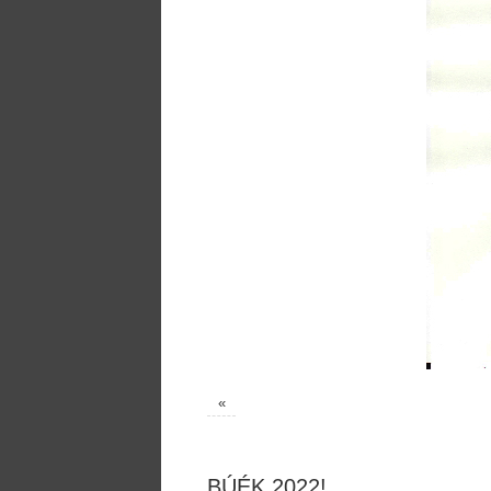
«
BÚÉK 2022!