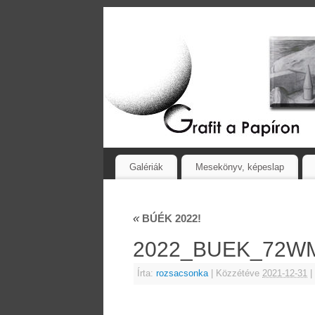
Galériák
Mesekönyv, képeslap
«
BÚÉK 2022!
2022_BUEK_72W
Írta:
rozsacsonka
|
Közzétéve
2021-12-31
|