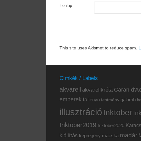
Honlap
This site uses Akismet to reduce spam.
L
Címkék / Labels
akvarell
akvarellkréta
Caran d'Ac
emberek
fa
fenyő
galamb
festmény
h
illusztráció
Inktober
In
Inktober2019
Inktober2020
Karác
madár
kiállítás
képregény
macska