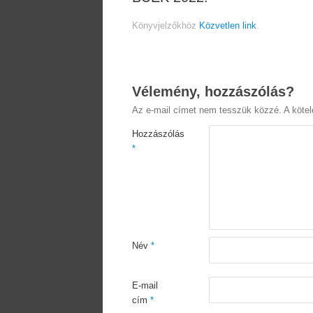
Könyvjelzőkhöz
Közvetlen link
.
Vélemény, hozzászólás?
Az e-mail címet nem tesszük közzé.
A köte
Hozzászólás
*
Név
*
E-mail
cím
*