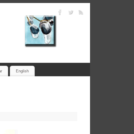
ar
English