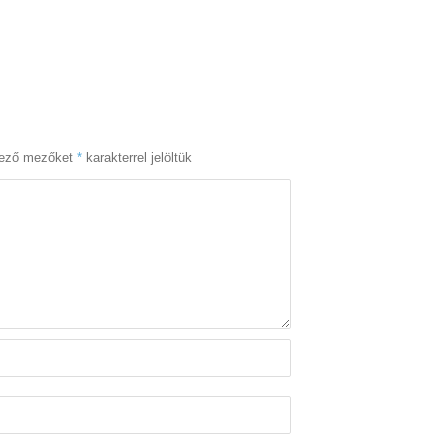
lező mezőket
*
karakterrel jelöltük