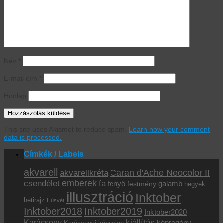
Név
*
E-mail cím
*
Honlap
This site uses Akismet to reduce spam.
Learn how your comment
data is processed.
Címkék / Labels
akvarell
akvarellkréta
Caran d'Ache Neocolor II
emberek
csendélet
fa
fenyő
galamb
festmény
hegyek
illusztráció
Inktober
hetirajz
Húsvét
Inktober2018
Inktober2019
Inktober2020
kiállítás
Karácsony
képregény