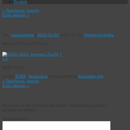
English
«
Tapírlovas, bagoly
Esős délután
»
BÚÉK 2022!
Írta:
rozsacsonka
|
2022-01-01
|
2021-12-31
Vegyes technika
Boldog Új Évet 2022-ben!
BÚÉK 2022!
Címke
BUÉK
,
illusztráció
.
Könyvjelzőkhöz
Közvetlen link
.
«
Tapírlovas, bagoly
Esős délután
»
Vélemény, hozzászólás?
Az e-mail címet nem tesszük közzé.
A kötelező mezőket
*
karakterrel jelöltük
Hozzászólás
*