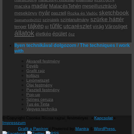
Karácsonyi képeslap
madár
MalacésTehén
macska
meseillusztráció
sketchbook
nyár
mesekönyv
pasztell
Rozka és Vadóc
szürke háttér
színtanulmány
színjáték
SwimathonBp2022
tájkép
tűfilc
utcarészlet
virág
Városliget
tenger
tél
állatok
épület
életkép
ősz
Ilyen technikával dolgozom / The techniques I work
with
Akvarell festmény
Egyéb
Grafit rajz
kollázs
Linómetszet
Olaj festmény
Pasztell festmény
Pop-up
Színes ceruza
Tus és Tinta
Vegyes technika
© Copyright Csonka Rózsa rajzai, festményei ▪
Kapcsolat
▪
Impresszum
Grafit a Papíron
| Powered by
Mantra
&
WordPress.