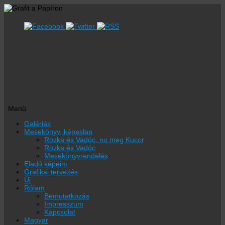
Menü
Megszakítás
Galériák
Mesekönyv, képeslap
Rozka és Vadóc, no meg Kucor
Rozka és Vadóc
Mesekönyvrendelés
Eladó képeim
Grafikai tervezés
Új
Rólam
Bemutatkozás
Impresszum
Kapcsolat
Magyar