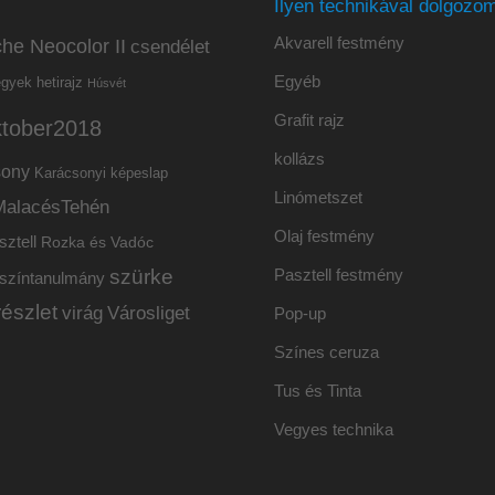
Ilyen technikával dolgozom
Akvarell festmény
he Neocolor II
csendélet
Egyéb
hetirajz
egyek
Húsvét
Grafit rajz
ktober2018
kollázs
sony
Karácsonyi képeslap
Linómetszet
MalacésTehén
Olaj festmény
sztell
Rozka és Vadóc
szürke
Pasztell festmény
színtanulmány
részlet
virág
Városliget
Pop-up
Színes ceruza
Tus és Tinta
Vegyes technika