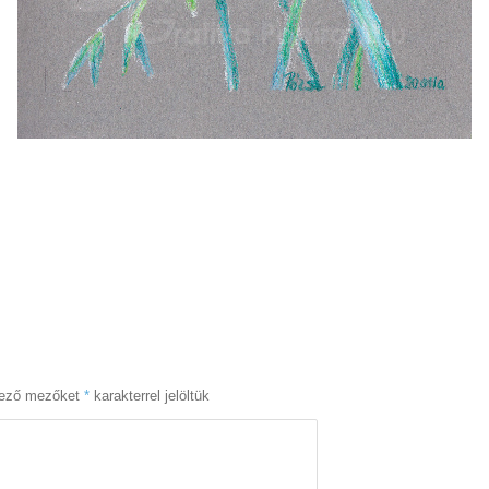
lező mezőket
*
karakterrel jelöltük