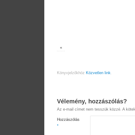
«
Könyvjelzőkhöz
Közvetlen link
.
Vélemény, hozzászólás?
Az e-mail címet nem tesszük közzé.
A köte
Hozzászólás
*