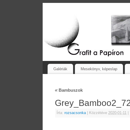
Galériák
Mesekönyv, képeslap
«
Bambuszok
Grey_Bamboo2_
Írta:
rozsacsonka
|
Közzétéve
2020-01-11
|