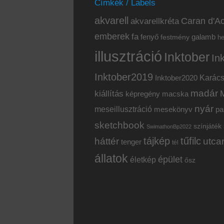
Címkék / Labels
akvarell
akvarellkréta
Caran d'Ac
emberek
fa
fenyő
galamb
festmény
h
illusztráció
Inktober
In
Inktober2019
Inktober2020
Karác
madár
kiállítás
képregény
macska
nyár
meseillusztráció
mesekönyv
pa
sketchbook
színjáték
SwimathonBp2022
tájkép
tűfilc
háttér
utca
tenger
tél
állatok
épület
életkép
ősz