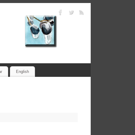
ar
English