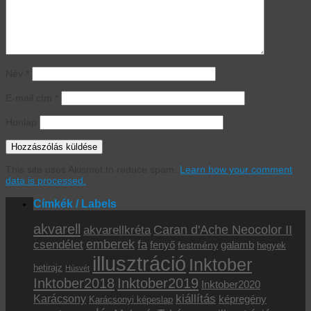
Név
*
E-mail cím
*
Honlap
This site uses Akismet to reduce spam.
Learn how your comment
data is processed.
Címkék / Labels
akvarell
akvarellkréta
Caran d'Ache Neocolor II
emberek
csendélet
fa
fenyő
galamb
festmény
hegyek
illusztráció
Inktober
hetirajz
Húsvét
Inktober2018
Inktober2019
Inktober2020
kiállítás
Karácsony
képregény
Karácsonyi képeslap