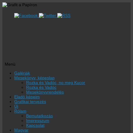
Menü
Megszakítás
Galériák
Mesekönyv, képeslap
Rozka és Vadóc, no meg Kucor
Rozka és Vadóc
Mesekönyvrendelés
Eladó képeim
Grafikai tervezés
Új
Rólam
Bemutatkozás
Impresszum
Kapcsolat
Magyar