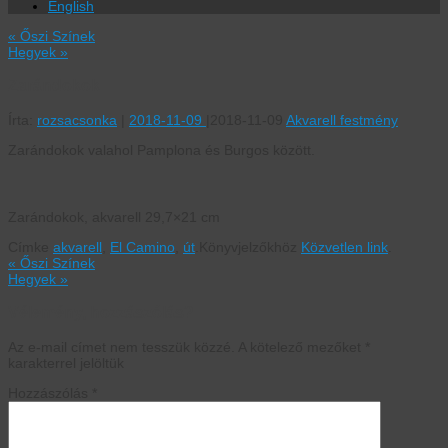
English
«
Őszi Színek
Hegyek
»
Zarándokok
Írta:
rozsacsonka
|
2018-11-09
|
2018-11-09
Akvarell festmény
Zarándokok valahol Pamplona és Burgos között.
Zarándokok, akvarell 29,7×21 cm
Címke
akvarell
,
El Camino
,
út
.
Könyvjelzőkhöz
Közvetlen link
.
«
Őszi Színek
Hegyek
»
Vélemény, hozzászólás?
Az e-mail címet nem tesszük közzé.
A kötelező mezőket
*
karakterrel jelöltük
Hozzászólás
*