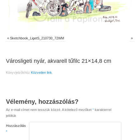
«
Sketchbook_LigetS_210730_72WM
»
Városligeti nyár, akvarell tűfilc 21×14,8 cm
Könyvjelzőkhöz
Közvetlen link
.
Vélemény, hozzászólás?
Az e-mail címet nem tesszük közzé.
A kötelező mezőket
*
karakterrel
jelöltük
Hozzászólás
*