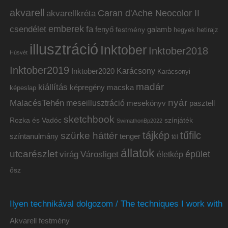
akvarell
akvarellkréta
Caran d'Ache Neocolor II
emberek
csendélet
fa
fenyő
galamb
festmény
hetirajz
hegyek
illusztráció
Inktober
Inktober2018
Húsvét
Inktober2019
Inktober2020
Karácsony
Karácsonyi
madár
kiállítás
képregény
macska
képeslap
nyár
MalacésTehén
meseillusztráció
mesekönyv
pasztell
sketchbook
Rozka és Vadóc
színjáték
SwimathonBp2022
tájkép
tűfilc
szürke háttér
színtanulmány
tenger
tél
állatok
utcarészlet
épület
virág
Városliget
életkép
ősz
Ilyen technikával dolgozom / The techniques I work with
Akvarell festmény