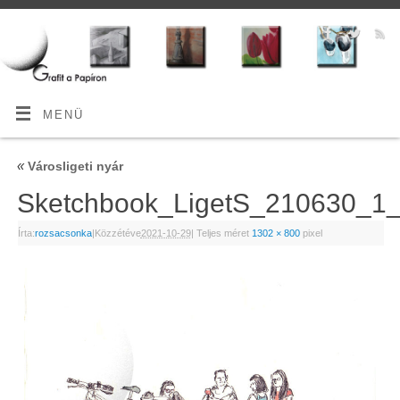
MENÜ
«
Városligeti nyár
Sketchbook_LigetS_210630_
Írta:
rozsacsonka
|
Közzétéve
2021-10-29
|
Teljes méret
1302 × 800
pixel