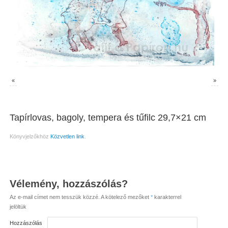
«
»
Tapírlovas, bagoly, tempera és tűfilc 29,7×21 cm
Könyvjelzőkhöz
Közvetlen link
.
Vélemény, hozzászólás?
Az e-mail címet nem tesszük közzé.
A kötelező mezőket
*
karakterrel
jelöltük
Hozzászólás