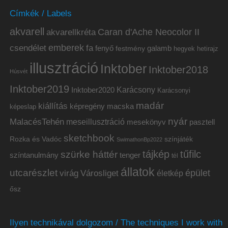
Címkék / Labels
akvarell
akvarellkréta
Caran d'Ache Neocolor II
emberek
csendélet
fa
fenyő
galamb
festmény
hetirajz
hegyek
illusztráció
Inktober
Inktober2018
Húsvét
Inktober2019
Inktober2020
Karácsony
Karácsonyi
madár
kiállítás
képregény
macska
képeslap
nyár
MalacésTehén
meseillusztráció
mesekönyv
pasztell
sketchbook
Rozka és Vadóc
színjáték
SwimathonBp2022
tájkép
tűfilc
szürke háttér
színtanulmány
tenger
tél
állatok
utcarészlet
épület
virág
Városliget
életkép
ősz
Ilyen technikával dolgozom / The techniques I work with