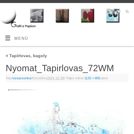
MENÜ
«
Tapírlovas, bagoly
Nyomat_Tapirlovas_72WM
Írta:
rozsacsonka
|
Közzétéve
2021-12-28
|
Teljes méret
1132 × 800
pixel