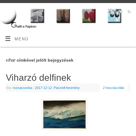
MENÜ
vihar
címkével jelölt bejegyzések
Viharzó delfinek
Írta:
rozsacsonka
|
2017-12-12
|
Pasztell festmény
2 hozzászólás