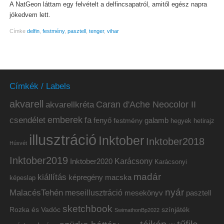
A NatGeon láttam egy felvételt a delfincsapatról, amitől egész napra
jókedvem lett.
Címke
delfin
,
festmény
,
pasztell
,
tenger
,
vihar
Címkék / Labels
akvarell
akvarellkréta
Caran d'Ache Neocolor II
emberek
csendélet
fa
fenyő
galamb
festmény
hetirajz
hegyek
illusztráció
Inktober
Inktober2018
Húsvét
Inktober2019
Inktober2020
Karácsony
Karácsonyi
madár
kiállítás
képregény
macska
képeslap
nyár
MalacésTehén
meseillusztráció
mesekönyv
pasztell
sketchbook
Rozka és Vadóc
színjáték
SwimathonBp2022