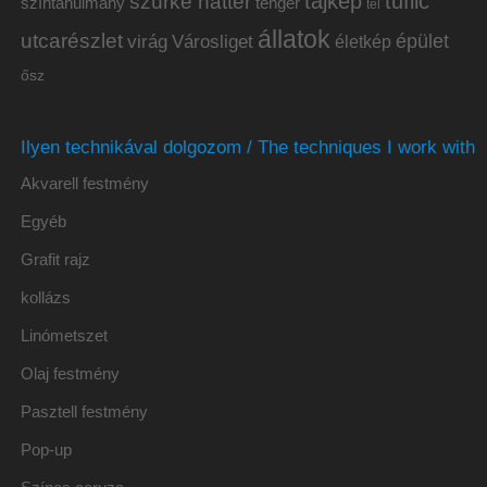
tájkép
tűfilc
szürke háttér
színtanulmány
tenger
tél
állatok
utcarészlet
épület
virág
Városliget
életkép
ősz
Ilyen technikával dolgozom / The techniques I work with
Akvarell festmény
Egyéb
Grafit rajz
kollázs
Linómetszet
Olaj festmény
Pasztell festmény
Pop-up