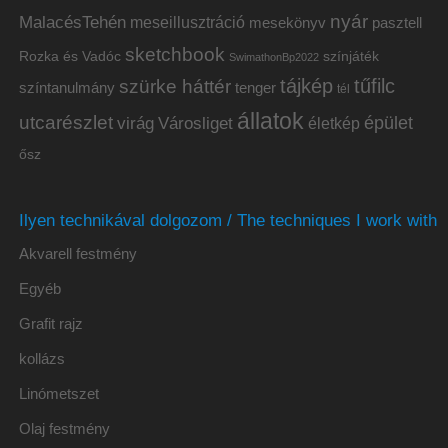
nyár
MalacésTehén
meseillusztráció
mesekönyv
pasztell
sketchbook
Rozka és Vadóc
színjáték
SwimathonBp2022
tájkép
tűfilc
szürke háttér
színtanulmány
tenger
tél
állatok
utcarészlet
épület
virág
Városliget
életkép
ősz
Ilyen technikával dolgozom / The techniques I work with
Akvarell festmény
Egyéb
Grafit rajz
kollázs
Linómetszet
Olaj festmény