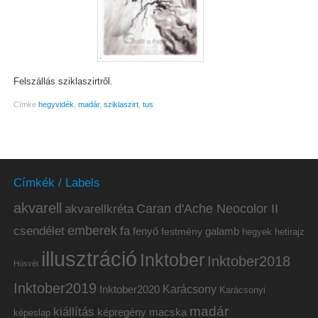
Felszállás sziklaszirtről.
Címke
hegyvidék
,
madár
,
sziklaszirt
,
tus
Címkék / Labels
akvarell
akvarellkréta
Caran d'Ache Neocolor II
emberek
csendélet
fa
fenyő
galamb
festmény
hetirajz
hegyek
illusztráció
Inktober
Inktober2018
Húsvét
Inktober2019
Inktober2020
Karácsony
Karácsonyi
madár
kiállítás
képregény
macska
képeslap