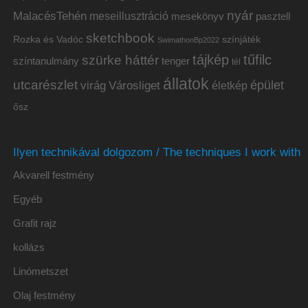
nyár
MalacésTehén
meseillusztráció
mesekönyv
pasztell
sketchbook
Rozka és Vadóc
színjáték
SwimathonBp2022
tájkép
tűfilc
szürke háttér
színtanulmány
tenger
tél
állatok
utcarészlet
épület
virág
Városliget
életkép
ősz
Ilyen technikával dolgozom / The techniques I work with
Akvarell festmény
Egyéb
Grafit rajz
kollázs
Linómetszet
Olaj festmény