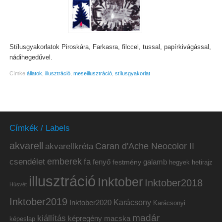
Stílusgyakorlatok Piroskára, Farkasra, filccel, tussal, papírkivágással,
nádihegedűvel.
Címke
állatok
,
illusztráció
,
meseillusztráció
,
stílusgyakorlat
Címkék / Labels
akvarell
akvarellkréta
Caran d'Ache Neocolor II
emberek
csendélet
fa
fenyő
galamb
festmény
hetirajz
hegyek
illusztráció
Inktober
Inktober2018
Húsvét
Inktober2019
Inktober2020
Karácsony
Karácsonyi
madár
kiállítás
képregény
macska
képeslap