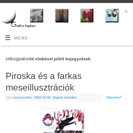
MENÜ
stílusgyakorlat
címkével jelölt bejegyzések
Piroska és a farkas
meseillusztrációk
Írta:
rozsacsonka
|
2020-02-06
|
Vegyes technika
Vélemény?