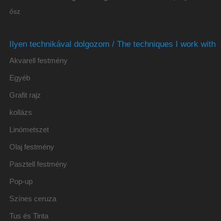
ősz
Ilyen technikával dolgozom / The techniques I work with
Akvarell festmény
Egyéb
Grafit rajz
kollázs
Linómetszet
Olaj festmény
Pasztell festmény
Pop-up
Színes ceruza
Tus és Tinta