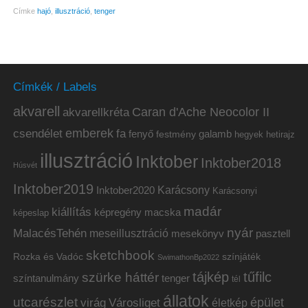
Címke
hajó
,
illusztráció
,
tenger
Címkék / Labels
akvarell
akvarellkréta
Caran d'Ache Neocolor II
emberek
csendélet
fa
fenyő
galamb
festmény
hetirajz
hegyek
illusztráció
Inktober
Inktober2018
Húsvét
Inktober2019
Inktober2020
Karácsony
Karácsonyi
madár
kiállítás
képregény
macska
képeslap
nyár
MalacésTehén
meseillusztráció
mesekönyv
pasztell
sketchbook
Rozka és Vadóc
színjáték
SwimathonBp2022
tájkép
tűfilc
szürke háttér
színtanulmány
tenger
tél
állatok
utcarészlet
épület
virág
Városliget
életkép