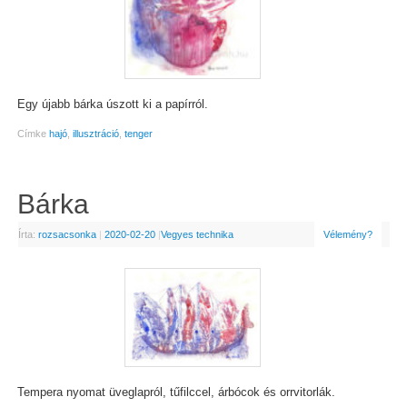
Egy újabb bárka úszott ki a papírról.
Címke
hajó
,
illusztráció
,
tenger
Bárka
Írta:
rozsacsonka
|
2020-02-20
|
Vegyes technika
Vélemény?
Tempera nyomat üveglapról, tűfilccel, árbócok és orrvitorlák.