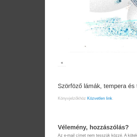
«
Szörföző lámák, tempera és 
Könyvjelzőkhöz
Közvetlen link
.
Vélemény, hozzászólás?
Az e-mail címet nem tesszük közzé.
A köte