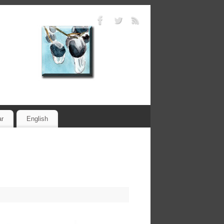
ar
English