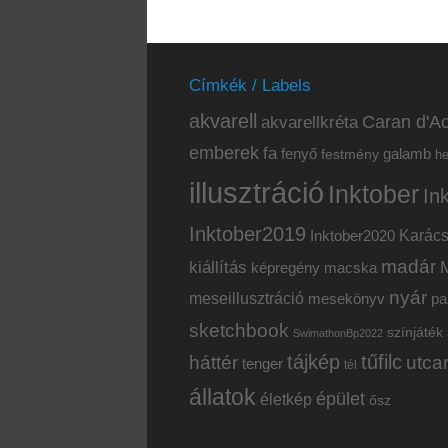
Címkék / Labels
akvarell
akvarellkréta
Caran d'Ac
emberek
fa
fenyő
galamb
festmény
h
illusztráció
Inktober
In
Inktober2019
Inktober2020
Karác
madár
kiállítás
képregény
macska
nyár
meseillusztráció
mesekönyv
pa
sketchbook
színjáték
SwimathonBp2022
tájkép
tűfilc
háttér
utca
tenger
tél
állatok
épület
életkép
ősz