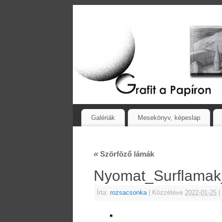
Galériák
Mesekönyv, képeslap
«
Szörföző lámák
Nyomat_Surflama
Írta:
rozsacsonka
|
Közzétéve
2022-01-25
|