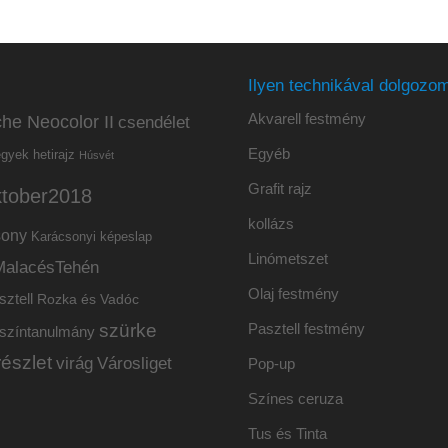
Ilyen technikával dolgozom
Akvarell festmény
he Neocolor II
csendélet
Egyéb
hetirajz
egyek
Húsvét
Grafit rajz
ktober2018
kollázs
sony
Karácsonyi képeslap
Linómetszet
MalacésTehén
Olaj festmény
sztell
Rozka és Vadóc
szürke
Pasztell festmény
színtanulmány
részlet
virág
Városliget
Pop-up
Színes ceruza
Tus és Tinta