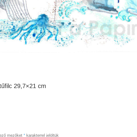
tűfilc 29,7×21 cm
lező mezőket
*
karakterrel jelöltük