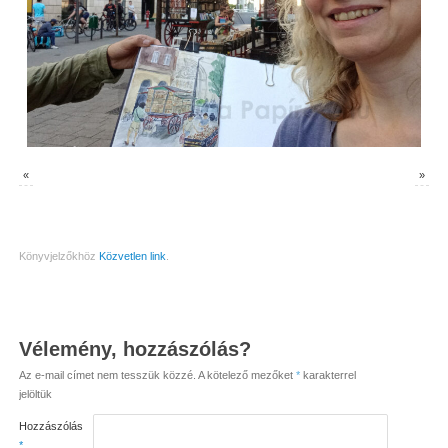
«
»
Könyvjelzőkhöz
Közvetlen link
.
Vélemény, hozzászólás?
Az e-mail címet nem tesszük közzé.
A kötelező mezőket
*
karakterrel
jelöltük
Hozzászólás
*