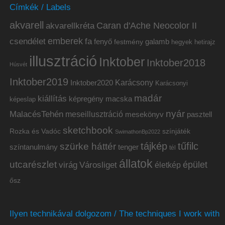
Címkék / Labels
akvarell
akvarellkréta
Caran d'Ache Neocolor II
emberek
csendélet
fa
fenyő
galamb
festmény
hetirajz
hegyek
illusztráció
Inktober
Inktober2018
Húsvét
Inktober2019
Inktober2020
Karácsony
Karácsonyi
madár
kiállítás
képregény
macska
képeslap
nyár
MalacésTehén
meseillusztráció
mesekönyv
pasztell
sketchbook
Rozka és Vadóc
színjáték
SwimathonBp2022
tájkép
tűfilc
szürke háttér
színtanulmány
tenger
tél
állatok
utcarészlet
épület
virág
Városliget
életkép
ősz
Ilyen technikával dolgozom / The techniques I work with