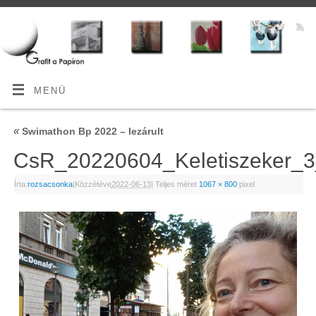
MENÜ
«
Swimathon Bp 2022 – lezárult
CsR_20220604_Keletiszeker
Írta:
rozsacsonka
|
Közzétéve
2022-06-13
|
Teljes méret
1067 × 800
pixel