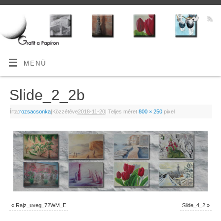
MENÜ
Slide_2_2b
Írta:
rozsacsonka
|
Közzétéve
2018-11-20
|
Teljes méret
800 × 250
pixel
«
Rajz_uveg_72WM_E
Slide_4_2
»