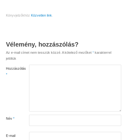
Könyvjelzőkhöz
Közvetlen link
.
Vélemény, hozzászólás?
Az e-mail címet nem tesszük közzé.
A kötelező mezőket
*
karakterrel
jelöltük
Hozzászólás
*
Név
*
E-mail