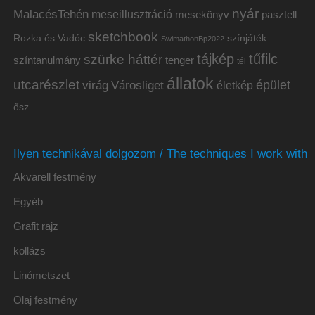
nyár
MalacésTehén
meseillusztráció
mesekönyv
pasztell
sketchbook
Rozka és Vadóc
színjáték
SwimathonBp2022
tájkép
tűfilc
szürke háttér
színtanulmány
tenger
tél
állatok
utcarészlet
épület
virág
Városliget
életkép
ősz
Ilyen technikával dolgozom / The techniques I work with
Akvarell festmény
Egyéb
Grafit rajz
kollázs
Linómetszet
Olaj festmény