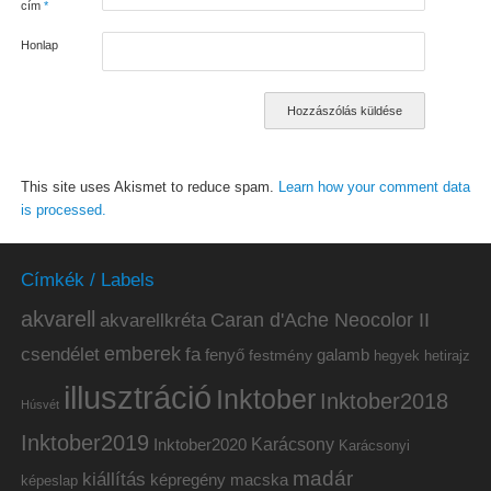
cím
*
Honlap
This site uses Akismet to reduce spam.
Learn how your comment data
is processed.
Címkék / Labels
akvarell
akvarellkréta
Caran d'Ache Neocolor II
emberek
csendélet
fa
fenyő
galamb
festmény
hetirajz
hegyek
illusztráció
Inktober
Inktober2018
Húsvét
Inktober2019
Inktober2020
Karácsony
Karácsonyi
madár
kiállítás
képregény
macska
képeslap