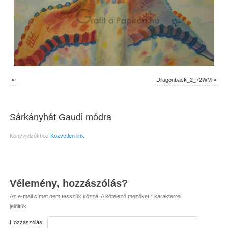
«
Dragonback_2_72WM
»
Sárkányhát Gaudi módra
Könyvjelzőkhöz
Közvetlen link
.
Vélemény, hozzászólás?
Az e-mail címet nem tesszük közzé.
A kötelező mezőket
*
karakterrel
jelöltük
Hozzászólás