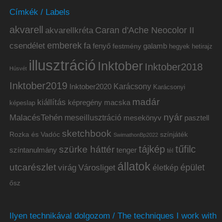
Címkék / Labels
akvarell
akvarellkréta
Caran d'Ache Neocolor II
emberek
csendélet
fa
fenyő
galamb
festmény
hetirajz
hegyek
illusztráció
Inktober
Inktober2018
Húsvét
Inktober2019
Inktober2020
Karácsony
Karácsonyi
madár
kiállítás
képregény
macska
képeslap
nyár
MalacésTehén
meseillusztráció
mesekönyv
pasztell
sketchbook
Rozka és Vadóc
színjáték
SwimathonBp2022
tájkép
tűfilc
szürke háttér
színtanulmány
tenger
tél
állatok
utcarészlet
épület
virág
Városliget
életkép
ősz
Ilyen technikával dolgozom / The techniques I work with