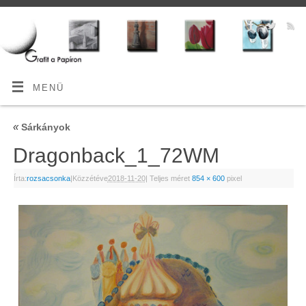
MENÜ
«
Sárkányok
Dragonback_1_72WM
Írta:
rozsacsonka
|
Közzétéve
2018-11-20
|
Teljes méret
854 × 600
pixel