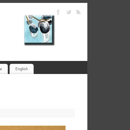
ar
English