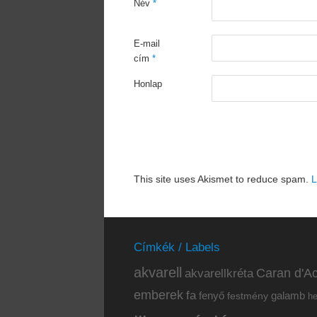
Név
*
E-mail
cím
*
Honlap
This site uses Akismet to reduce spam.
L
Címkék / Labels
akvarell
akvarellkréta
Caran d'Ac
emberek
fa
fenyő
galamb
festmény
h