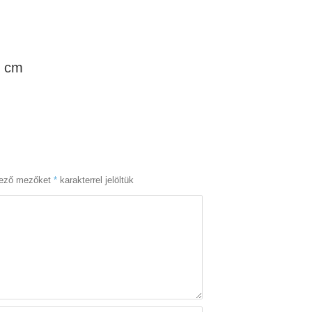
0 cm
lező mezőket
*
karakterrel jelöltük