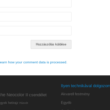
earn how your comment data is processed.
Ilyen technikával dolgozom
Akvarell festmény
he Neocolor II
csendélet
Egyéb
hetirajz
egyek
Húsvét