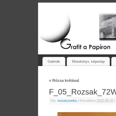
Galériák
Mesekönyv, képeslap
«
Rózsa krétával
F_05_Rozsak_72
Írta:
rozsacsonka
|
Közzétéve
2020-08-20
|