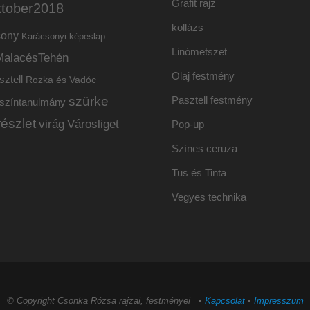
Grafit rajz
ktober2018
kollázs
sony
Karácsonyi képeslap
Linómetszet
MalacésTehén
Olaj festmény
sztell
Rozka és Vadóc
szürke
Pasztell festmény
színtanulmány
részlet
virág
Városliget
Pop-up
Színes ceruza
Tus és Tinta
Vegyes technika
© Copyright Csonka Rózsa rajzai, festményei ▪
Kapcsolat
▪
Impresszum