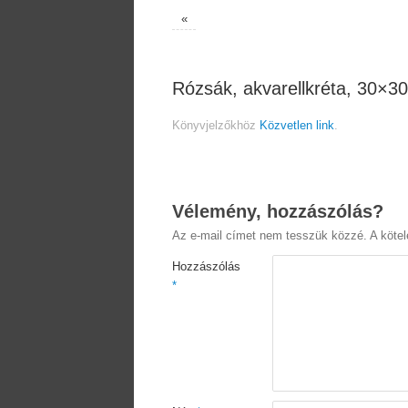
«
Rózsák, akvarellkréta, 30×3
Könyvjelzőkhöz
Közvetlen link
.
Vélemény, hozzászólás?
Az e-mail címet nem tesszük közzé.
A köte
Hozzászólás
*