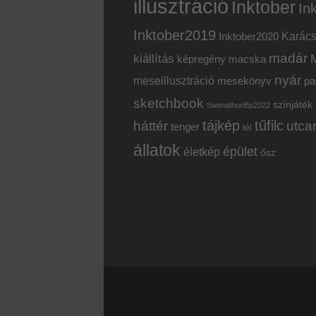
illusztráció
Inktober
In
Inktober2019
Inktober2020
Karác
madár
kiállítás
képregény
macska
nyár
meseillusztráció
mesekönyv
pa
sketchbook
színjáték
SwimathonBp2022
tájkép
tűfilc
háttér
utca
tenger
tél
állatok
épület
életkép
ősz