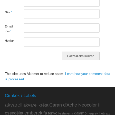
Név
*
E-mail
cím
*
Honlap
This site uses Akismet to reduce spam.
Learn how your comment data
is processed.
Címkék / Labels
akvarell
akvarellkréta
Caran d'Ache Neocolor II
emberek
csendélet
fa
fenyő
galamb
festmény
hetirajz
hegyek