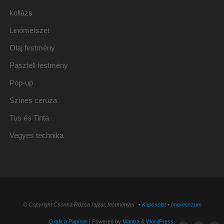
kollázs
Linómetszet
Olaj festmény
Pasztell festmény
Pop-up
Színes ceruza
Tus és Tinta
Vegyes technika
© Copyright Csonka Rózsa rajzai, festményei ▪
Kapcsolat
▪
Impresszum
Grafit a Papíron
| Powered by
Mantra
&
WordPress.