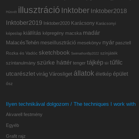
illusztráció
Inktober
Inktober2018
Húsvét
Inktober2019
Inktober2020
Karácsony
Karácsonyi
madár
kiállítás
képregény
macska
képeslap
nyár
MalacésTehén
meseillusztráció
mesekönyv
pasztell
sketchbook
Rozka és Vadóc
színjáték
SwimathonBp2022
tájkép
tűfilc
szürke háttér
színtanulmány
tenger
tél
állatok
utcarészlet
épület
virág
Városliget
életkép
ősz
Ilyen technikával dolgozom / The techniques I work with
Akvarell festmény
Egyéb
Grafit rajz