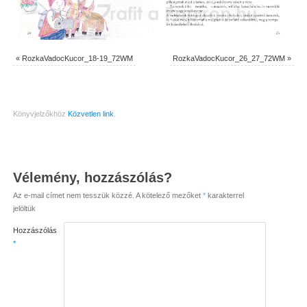
«
RozkaVadocKucor_18-19_72WM
RozkaVadocKucor_26_27_72WM
»
Könyvjelzőkhöz
Közvetlen link
.
Vélemény, hozzászólás?
Az e-mail címet nem tesszük közzé.
A kötelező mezőket
*
karakterrel
jelöltük
Hozzászólás
*