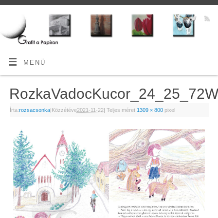
MENÜ
RozkaVadocKucor_24_25_72
Írta:
rozsacsonka
|
Közzétéve
2021-11-22
|
Teljes méret
1309 × 800
pixel