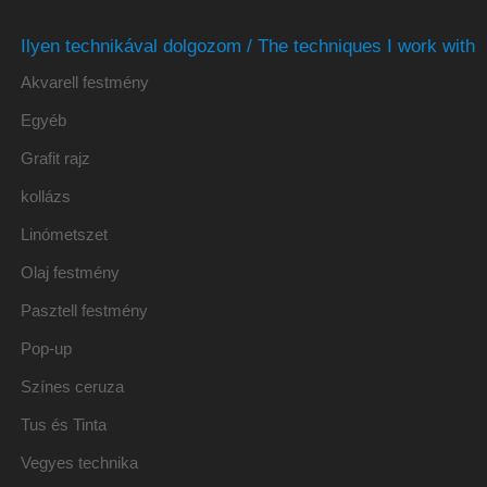
Ilyen technikával dolgozom / The techniques I work with
Akvarell festmény
Egyéb
Grafit rajz
kollázs
Linómetszet
Olaj festmény
Pasztell festmény
Pop-up
Színes ceruza
Tus és Tinta
Vegyes technika