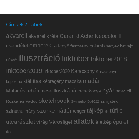
Címkék / Labels
akvarell
akvarellkréta
Caran d'Ache Neocolor II
emberek
csendélet
fa
fenyő
galamb
festmény
hetirajz
hegyek
illusztráció
Inktober
Inktober2018
Húsvét
Inktober2019
Inktober2020
Karácsony
Karácsonyi
madár
kiállítás
képregény
macska
képeslap
nyár
MalacésTehén
meseillusztráció
mesekönyv
pasztell
sketchbook
Rozka és Vadóc
színjáték
SwimathonBp2022
tájkép
tűfilc
szürke háttér
színtanulmány
tenger
tél
állatok
utcarészlet
épület
virág
Városliget
életkép
ősz