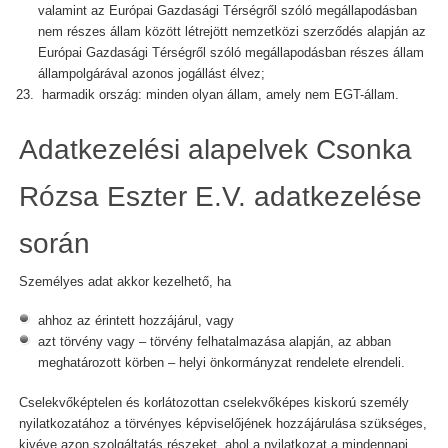
valamint az Európai Gazdasági Térségről szóló megállapodásban
nem részes állam között létrejött nemzetközi szerződés alapján az
Európai Gazdasági Térségről szóló megállapodásban részes állam
állampolgárával azonos jogállást élvez;
harmadik ország: minden olyan állam, amely nem EGT-állam.
Adatkezelési alapelvek Csonka
Rózsa Eszter E.V. adatkezelése
során
Személyes adat akkor kezelhető, ha
ahhoz az érintett hozzájárul, vagy
azt törvény vagy – törvény felhatalmazása alapján, az abban
meghatározott körben – helyi önkormányzat rendelete elrendeli.
Cselekvőképtelen és korlátozottan cselekvőképes kiskorú személy
nyilatkozatához a törvényes képviselőjének hozzájárulása szükséges,
kivéve azon szolgáltatás részeket, ahol a nyilatkozat a mindennapi