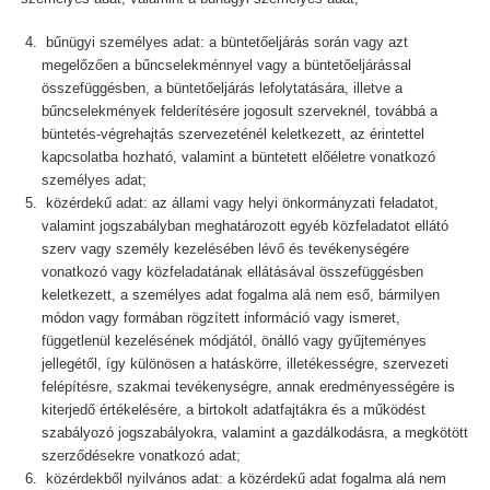
bűnügyi személyes adat: a büntetőeljárás során vagy azt
megelőzően a bűncselekménnyel vagy a büntetőeljárással
összefüggésben, a büntetőeljárás lefolytatására, illetve a
bűncselekmények felderítésére jogosult szerveknél, továbbá a
büntetés-végrehajtás szervezeténél keletkezett, az érintettel
kapcsolatba hozható, valamint a büntetett előéletre vonatkozó
személyes adat;
közérdekű adat: az állami vagy helyi önkormányzati feladatot,
valamint jogszabályban meghatározott egyéb közfeladatot ellátó
szerv vagy személy kezelésében lévő és tevékenységére
vonatkozó vagy közfeladatának ellátásával összefüggésben
keletkezett, a személyes adat fogalma alá nem eső, bármilyen
módon vagy formában rögzített információ vagy ismeret,
függetlenül kezelésének módjától, önálló vagy gyűjteményes
jellegétől, így különösen a hatáskörre, illetékességre, szervezeti
felépítésre, szakmai tevékenységre, annak eredményességére is
kiterjedő értékelésére, a birtokolt adatfajtákra és a működést
szabályozó jogszabályokra, valamint a gazdálkodásra, a megkötött
szerződésekre vonatkozó adat;
közérdekből nyilvános adat: a közérdekű adat fogalma alá nem