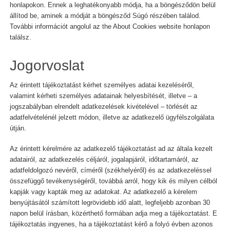
honlapokon. Ennek a leghatékonyabb módja, ha a böngésződön belül
állítod be, aminek a módját a böngésződ Súgó részében találod.
További információt angolul az the About Cookies website honlapon
találsz.
Jogorvoslat
Az érintett tájékoztatást kérhet személyes adatai kezeléséről,
valamint kérheti személyes adatainak helyesbítését, illetve – a
jogszabályban elrendelt adatkezelések kivételével – törlését az
adatfelvételénél jelzett módon, illetve az adatkezelő ügyfélszolgálata
útján.
Az érintett kérelmére az adatkezelő tájékoztatást ad az általa kezelt
adatairól, az adatkezelés céljáról, jogalapjáról, időtartamáról, az
adatfeldolgozó nevéről, címéről (székhelyéről) és az adatkezeléssel
összefüggő tevékenységéről, továbbá arról, hogy kik és milyen célból
kapják vagy kapták meg az adatokat. Az adatkezelő a kérelem
benyújtásától számított legrövidebb idő alatt, legfeljebb azonban 30
napon belül írásban, közérthető formában adja meg a tájékoztatást. E
tájékoztatás ingyenes, ha a tájékoztatást kérő a folyó évben azonos