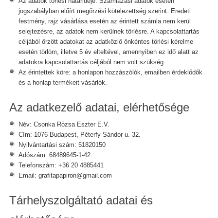
Az adatok törlési határideje: Számlázási adatok esetén
jogszabályban előírt megőrzési kötelezettség szerint. Eredeti
festmény, rajz vásárlása esetén az érintett számla nem kerül
selejtezésre, az adatok nem kerülnek törlésre. A kapcsolattartás
céljából őrzött adatokat az adatközlő önkéntes törlési kérelme
esetén törlöm, illetve 5 év elteltével, amennyiben ez idő alatt az
adatokra kapcsolattartás céljából nem volt szükség.
Az érintettek köre: a honlapon hozzászólók, emailben érdeklődők
és a honlap termékeit vásárlók.
Az adatkezelő adatai, elérhetősége
Név: Csonka Rózsa Eszter E.V.
Cím: 1076 Budapest, Péterfy Sándor u. 32.
Nyilvántartási szám: 51820150
Adószám: 68489645-1-42
Telefonszám: +36 20 4885441
Email: grafitapapiron@gmail.com
Tárhelyszolgáltató adatai és