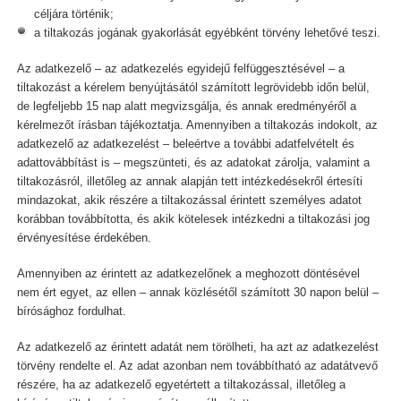
céljára történik;
a tiltakozás jogának gyakorlását egyébként törvény lehetővé teszi.
Az adatkezelő – az adatkezelés egyidejű felfüggesztésével – a
tiltakozást a kérelem benyújtásától számított legrövidebb időn belül,
de legfeljebb 15 nap alatt megvizsgálja, és annak eredményéről a
kérelmezőt írásban tájékoztatja. Amennyiben a tiltakozás indokolt, az
adatkezelő az adatkezelést – beleértve a további adatfelvételt és
adattovábbítást is – megszünteti, és az adatokat zárolja, valamint a
tiltakozásról, illetőleg az annak alapján tett intézkedésekről értesíti
mindazokat, akik részére a tiltakozással érintett személyes adatot
korábban továbbította, és akik kötelesek intézkedni a tiltakozási jog
érvényesítése érdekében.
Amennyiben az érintett az adatkezelőnek a meghozott döntésével
nem ért egyet, az ellen – annak közlésétől számított 30 napon belül –
bírósághoz fordulhat.
Az adatkezelő az érintett adatát nem törölheti, ha azt az adatkezelést
törvény rendelte el. Az adat azonban nem továbbítható az adatátvevő
részére, ha az adatkezelő egyetértett a tiltakozással, illetőleg a