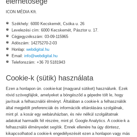
elérhetősége
ICON MÉDIA Kft.
Székhely: 6000 Kecskemét, Csóka u. 26
Levelezési cím: 6000 Kecskemét, Pásztor u. 17.
Cégjegyzékszám: 03-09-115965
Adószám: 14275270-2-03
Honlap:
webdigital.hu
Email:
info@webdigital.hu
Telefonszám: +36 70 5181943
Cookie-k (sütik) használata
Ezen a honlapon ún. cookie-kat (magyarul sütiket) használunk. Ezek
rövid szövegfájlok, amelyeket a böngésződ a gépedre tölt le, hogy
javítsuk a felhasználói élményt. Általában a cookie-k a felhasználók
által megjelölt preferenciák és információk eltárolására szolgálnak,
mint pl. a kosár egy webáruházban, és név nélkül szolgáltatnak
adatokat harmadik fél részére, mint pl. Google Analytics. A cookie-k a
felhasználói élményedet segítik. Ennek ellenére ha úgy döntesz,
kikapcsolhatod a cookie-k engedélyezését ezen a honlapon vagy más