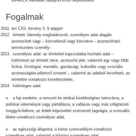
95/46/EK Rendelet hatályon kívül helyezéséről
Fogalmak
évi CXII. törvény 3. § alapján
érintett: bármely meghatározott, személyes adat alapján
azonosított vagy – közvetlenül vagy közvetve – azonosítható
természetes személy;
személyes adat: az érintettel kapcsolatba hozható adat –
különösen az érintett neve, azonosító jele, valamint egy vagy több
fizikai, fiziológiai, mentális, gazdasági, kulturális vagy szociális
azonosságára jellemző ismeret -, valamint az adatból levonható, az
érintettre vonatkozó következtetés;
különleges adat:
o a faji eredetre, a nemzeti és etnikai kisebbséghez tartozásra, a
politikai véleményre vagy pártállásra, a vallásos vagy más világnézeti
meggyőződésre, az érdek-képviseleti szervezeti tagságra, a szexuális
életre vonatkozó személyes adat,
o az egészségi állapotra, a kóros szenvedélyre vonatkozó
személyes adat, valamint a bűnügyi személyes adat;