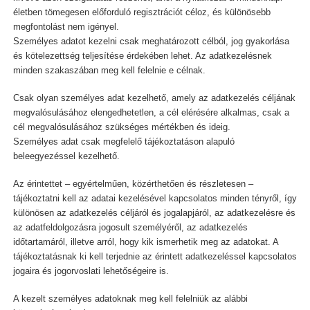
életben tömegesen előforduló regisztrációt céloz, és különösebb
megfontolást nem igényel.
Személyes adatot kezelni csak meghatározott célból, jog gyakorlása
és kötelezettség teljesítése érdekében lehet. Az adatkezelésnek
minden szakaszában meg kell felelnie e célnak.
Csak olyan személyes adat kezelhető, amely az adatkezelés céljának
megvalósulásához elengedhetetlen, a cél elérésére alkalmas, csak a
cél megvalósulásához szükséges mértékben és ideig.
Személyes adat csak megfelelő tájékoztatáson alapuló
beleegyezéssel kezelhető.
Az érintettet – egyértelműen, közérthetően és részletesen –
tájékoztatni kell az adatai kezelésével kapcsolatos minden tényről, így
különösen az adatkezelés céljáról és jogalapjáról, az adatkezelésre és
az adatfeldolgozásra jogosult személyéről, az adatkezelés
időtartamáról, illetve arról, hogy kik ismerhetik meg az adatokat. A
tájékoztatásnak ki kell terjednie az érintett adatkezeléssel kapcsolatos
jogaira és jogorvoslati lehetőségeire is.
A kezelt személyes adatoknak meg kell felelniük az alábbi