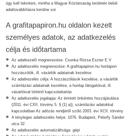
úgy kell tekinteni, mintha a Magyar Köztársaság területén belüli
adattovábbításra kerülne sor.
A grafitapapiron.hu oldalon kezelt
személyes adatok, az adatkezelés
célja és időtartama
Az adatkezelő megnevezése: Csonka Rózsa Eszter E.V
Az adatkezelés megnevezése: A grafitapapiron.hu honlapon
hozzászólók, ill. vásárlók adatainak kezelése
Az adatkezelés célja: A hozzászólások kezelése, a vásárlók
számlázási adatainak kezelése, a honlap látogatóival, ill.
vásárlóival történő kapcsolattartás
Az adatkezelés jogalapja: Az érintett önkéntes hozzájárulása
(2011. évi CXII. törvény 5. § (1) a)), számlázási adatokkal
kapcsolatban Az adózás rendjéről szóló 2003. évi XCII. törvény
A tényleges adatkezelés helye: 1076. Budapest, Péterfy Sándor
utca 32.
Az adatkezelés automatizáltsága: gépi