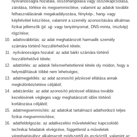
nyilvánosságra hozatala, összehangolása vagy összekapcsolása,
zárolása, törlése és megsemmisítése, valamint az adatok további
felhasználásának megakadályozása, fénykép-, hang- vagy
képfelvétel készítése, valamint a személy azonosítására alkalmas
fizikai jellemzők (pl. ujj- vagy tenyérnyomat, DNS-minta, íriszkép)
rögzítése;
adattovábbítás: az adat meghatározott harmadik személy
számára történő hozzáférhetővé tétele;
nyilvánosságra hozatal: az adat bárki számára történő
hozzáférhetővé tétele;
adattörlés: az adatok felismerhetetlenné tétele oly módon, hogy a
helyreállításuk többé nem lehetséges;
adatmegjelölés: az adat azonosító jelzéssel ellátása annak
megkülönböztetése céljából;
adatzárolás: az adat azonosító jelzéssel ellátása további
kezelésének végleges vagy meghatározott időre történő
korlátozása céljából;
adatmegsemmisítés: az adatokat tartalmazó adathordozó teljes
fizikai megsemmisítése;
adatfeldolgozás: az adatkezelési műveletekhez kapcsolódó
technikai feladatok elvégzése, függetlenül a műveletek
végrehajtásához alkalmazott módszertől és eszköztől, valamint az