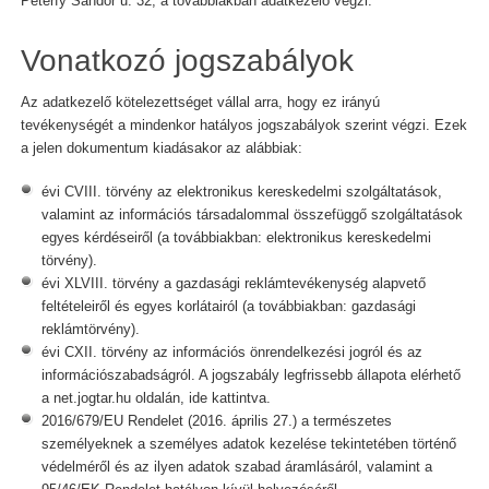
Péterfy Sándor u. 32, a továbbiakban adatkezelő végzi.
Vonatkozó jogszabályok
Az adatkezelő kötelezettséget vállal arra, hogy ez irányú
tevékenységét a mindenkor hatályos jogszabályok szerint végzi. Ezek
a jelen dokumentum kiadásakor az alábbiak:
évi CVIII. törvény az elektronikus kereskedelmi szolgáltatások,
valamint az információs társadalommal összefüggő szolgáltatások
egyes kérdéseiről (a továbbiakban: elektronikus kereskedelmi
törvény).
évi XLVIII. törvény a gazdasági reklámtevékenység alapvető
feltételeiről és egyes korlátairól (a továbbiakban: gazdasági
reklámtörvény).
évi CXII. törvény az információs önrendelkezési jogról és az
információszabadságról. A jogszabály legfrissebb állapota elérhető
a net.jogtar.hu oldalán, ide kattintva.
2016/679/EU Rendelet (2016. április 27.) a természetes
személyeknek a személyes adatok kezelése tekintetében történő
védelméről és az ilyen adatok szabad áramlásáról, valamint a