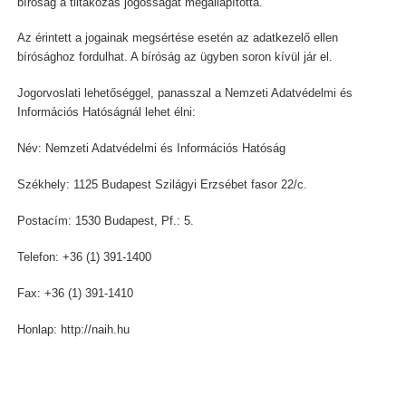
bíróság a tiltakozás jogosságát megállapította.
Az érintett a jogainak megsértése esetén az adatkezelő ellen
bírósághoz fordulhat. A bíróság az ügyben soron kívül jár el.
Jogorvoslati lehetőséggel, panasszal a Nemzeti Adatvédelmi és
Információs Hatóságnál lehet élni:
Név: Nemzeti Adatvédelmi és Információs Hatóság
Székhely: 1125 Budapest Szilágyi Erzsébet fasor 22/c.
Postacím: 1530 Budapest, Pf.: 5.
Telefon: +36 (1) 391-1400
Fax: +36 (1) 391-1410
Honlap: http://naih.hu