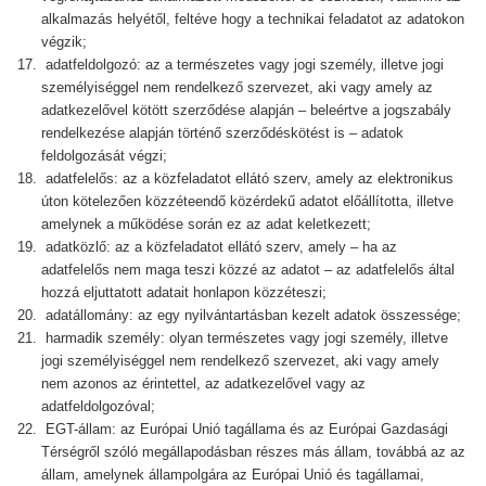
alkalmazás helyétől, feltéve hogy a technikai feladatot az adatokon
végzik;
adatfeldolgozó: az a természetes vagy jogi személy, illetve jogi
személyiséggel nem rendelkező szervezet, aki vagy amely az
adatkezelővel kötött szerződése alapján – beleértve a jogszabály
rendelkezése alapján történő szerződéskötést is – adatok
feldolgozását végzi;
adatfelelős: az a közfeladatot ellátó szerv, amely az elektronikus
úton kötelezően közzéteendő közérdekű adatot előállította, illetve
amelynek a működése során ez az adat keletkezett;
adatközlő: az a közfeladatot ellátó szerv, amely – ha az
adatfelelős nem maga teszi közzé az adatot – az adatfelelős által
hozzá eljuttatott adatait honlapon közzéteszi;
adatállomány: az egy nyilvántartásban kezelt adatok összessége;
harmadik személy: olyan természetes vagy jogi személy, illetve
jogi személyiséggel nem rendelkező szervezet, aki vagy amely
nem azonos az érintettel, az adatkezelővel vagy az
adatfeldolgozóval;
EGT-állam: az Európai Unió tagállama és az Európai Gazdasági
Térségről szóló megállapodásban részes más állam, továbbá az az
állam, amelynek állampolgára az Európai Unió és tagállamai,