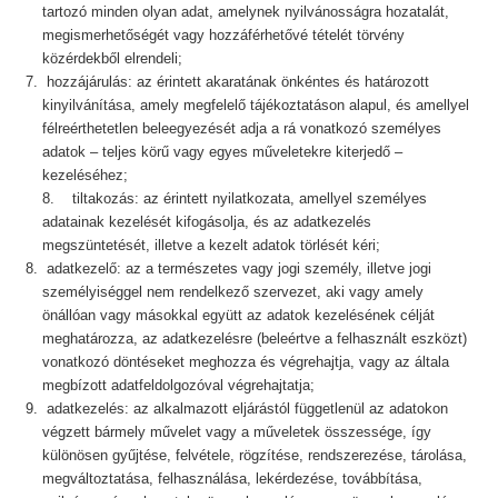
tartozó minden olyan adat, amelynek nyilvánosságra hozatalát,
megismerhetőségét vagy hozzáférhetővé tételét törvény
közérdekből elrendeli;
hozzájárulás: az érintett akaratának önkéntes és határozott
kinyilvánítása, amely megfelelő tájékoztatáson alapul, és amellyel
félreérthetetlen beleegyezését adja a rá vonatkozó személyes
adatok – teljes körű vagy egyes műveletekre kiterjedő –
kezeléséhez;
8. tiltakozás: az érintett nyilatkozata, amellyel személyes
adatainak kezelését kifogásolja, és az adatkezelés
megszüntetését, illetve a kezelt adatok törlését kéri;
adatkezelő: az a természetes vagy jogi személy, illetve jogi
személyiséggel nem rendelkező szervezet, aki vagy amely
önállóan vagy másokkal együtt az adatok kezelésének célját
meghatározza, az adatkezelésre (beleértve a felhasznált eszközt)
vonatkozó döntéseket meghozza és végrehajtja, vagy az általa
megbízott adatfeldolgozóval végrehajtatja;
adatkezelés: az alkalmazott eljárástól függetlenül az adatokon
végzett bármely művelet vagy a műveletek összessége, így
különösen gyűjtése, felvétele, rögzítése, rendszerezése, tárolása,
megváltoztatása, felhasználása, lekérdezése, továbbítása,