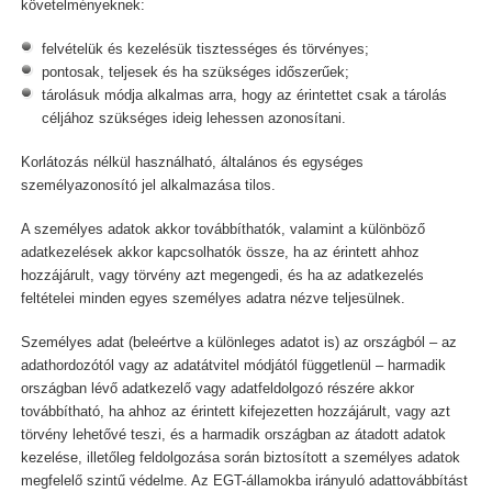
követelményeknek:
felvételük és kezelésük tisztességes és törvényes;
pontosak, teljesek és ha szükséges időszerűek;
tárolásuk módja alkalmas arra, hogy az érintettet csak a tárolás
céljához szükséges ideig lehessen azonosítani.
Korlátozás nélkül használható, általános és egységes
személyazonosító jel alkalmazása tilos.
A személyes adatok akkor továbbíthatók, valamint a különböző
adatkezelések akkor kapcsolhatók össze, ha az érintett ahhoz
hozzájárult, vagy törvény azt megengedi, és ha az adatkezelés
feltételei minden egyes személyes adatra nézve teljesülnek.
Személyes adat (beleértve a különleges adatot is) az országból – az
adathordozótól vagy az adatátvitel módjától függetlenül – harmadik
országban lévő adatkezelő vagy adatfeldolgozó részére akkor
továbbítható, ha ahhoz az érintett kifejezetten hozzájárult, vagy azt
törvény lehetővé teszi, és a harmadik országban az átadott adatok
kezelése, illetőleg feldolgozása során biztosított a személyes adatok
megfelelő szintű védelme. Az EGT-államokba irányuló adattovábbítást