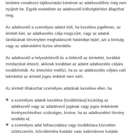
területre vonatkozó tájékoztatási kérelmet az adatkezelőhöz még nem
nyújtott be. Egyéb esetekben az adatkezelő költségtérítést állapíthat
meg.
Az adatkezelő a személyes adatot törli, ha kezelése jogellenes, az
érintett kéri, az adatkezelés célja megszűnt, vagy az adatok
tárolásának törvényben meghatározott határideje lejárt, azt a bíróság
vagy az adatvédelmi biztos elrendelte.
Az adatkezelő a helyesbítésről és a törlésről az érintettet, továbbá
mindazokat értesíti, akiknek korábban az adatot adatkezelés céljára
továbbították. Az értesítést mellőzi, ha ez az adatkezelés céljára való
tekintettel az érintett jogos érdekét nem sérti.
Az érintett tiltakozhat személyes adatának kezelése ellen, ha
a személyes adatok kezelése (továbbítása) kizárólag az
adatkezelő vagy az adatátvevő jogának vagy jogos érdekének
érvényesítéséhez szükséges, kivéve, ha az adatkezelést törvény
rendelte el;
a személyes adat felhasználása vagy továbbítása közvetlen
üzletszerzés, közvélemény-kutatás vagy tudományos kutatás