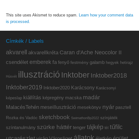
This site uses Akismet to reduce spam.
Learn how your comment data
is processed.
Címkék / Labels
akvarell
akvarellkréta
Caran d'Ache Neocolor II
emberek
csendélet
fa
fenyő
galamb
festmény
hetirajz
hegyek
illusztráció
Inktober
Inktober2018
Húsvét
Inktober2019
Inktober2020
Karácsony
Karácsonyi
madár
kiállítás
képregény
macska
képeslap
nyár
MalacésTehén
meseillusztráció
mesekönyv
pasztell
sketchbook
Rozka és Vadóc
színjáték
SwimathonBp2022
tájkép
tűfilc
szürke háttér
színtanulmány
tenger
tél
állatok
utcarészlet
épület
virág
Városliget
életkép