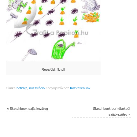
Répaföld, filctoll
Címke
hetirajz
,
illusztráció
.
Könyvjelzőkhöz
Közvetlen link
.
«
Sketchbook saját kezűleg
Sketchbook borítékokból
sajátkezűleg
»