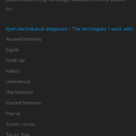
ősz
Ilyen technikával dolgozom / The techniques I work with
Akvarell festmény
Egyéb
Grafit rajz
kollázs
Linómetszet
Olaj festmény
Pasztell festmény
Pop-up
Színes ceruza
Tus és Tinta