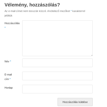
Vélemény, hozzászólás?
Az e-mail címet nem tesszük közzé.
A kötelező mezőket
*
karakterrel
jelöltük
Hozzászólás
*
Név
*
E-mail
cím
*
Honlap