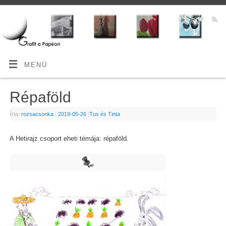
MENÜ
Répaföld
Írta:
rozsacsonka
|
2019-05-26
|
Tus és Tinta
A Hetirajz csoport eheti témája: répaföld.