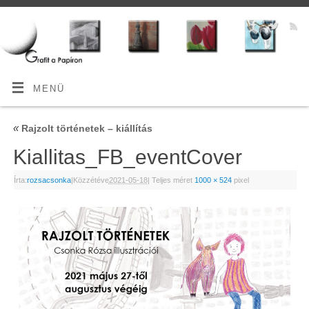
MENÜ
«
Rajzolt történetek – kiállítás
Kiallitas_FB_eventCover
Írta:
rozsacsonka
|
Közzétéve
2021-05-18
|
Teljes méret
1000 × 524
pixel