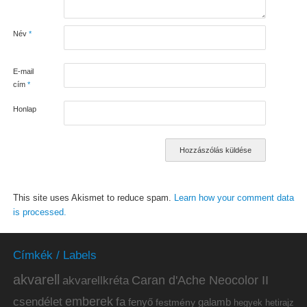
Név
*
E-mail
cím
*
Honlap
This site uses Akismet to reduce spam.
Learn how your comment data
is processed.
Címkék / Labels
akvarell
akvarellkréta
Caran d'Ache Neocolor II
emberek
csendélet
fa
fenyő
galamb
festmény
hetirajz
hegyek