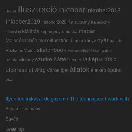
illusztráció
Inktober
Inktober2018
Húsvét
Inktober2019
Inktober2020
Karácsony
Karácsonyi
madár
kiállítás
képregény
macska
képeslap
nyár
MalacésTehén
meseillusztráció
mesekönyv
pasztell
sketchbook
Rozka és Vadóc
színjáték
SwimathonBp2022
tájkép
tűfilc
szürke háttér
színtanulmány
tenger
tél
állatok
utcarészlet
épület
virág
Városliget
életkép
ősz
Ilyen technikával dolgozom / The techniques I work with
Akvarell festmény
Egyéb
Grafit rajz