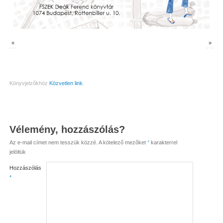
«
»
Könyvjelzőkhöz
Közvetlen link
.
Vélemény, hozzászólás?
Az e-mail címet nem tesszük közzé.
A kötelező mezőket
*
karakterrel
jelöltük
Hozzászólás
*