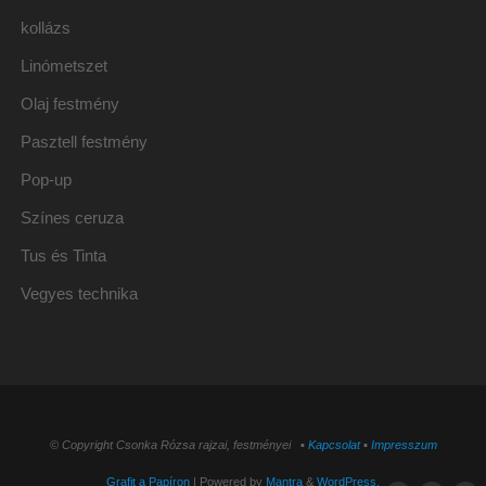
kollázs
Linómetszet
Olaj festmény
Pasztell festmény
Pop-up
Színes ceruza
Tus és Tinta
Vegyes technika
© Copyright Csonka Rózsa rajzai, festményei ▪
Kapcsolat
▪
Impresszum
Grafit a Papíron
| Powered by
Mantra
&
WordPress.