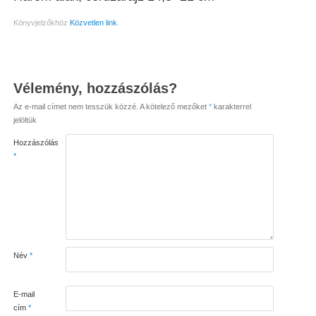
Könyvjelzőkhöz
Közvetlen link
.
Vélemény, hozzászólás?
Az e-mail címet nem tesszük közzé.
A kötelező mezőket
*
karakterrel
jelöltük
Hozzászólás
*
Név
*
E-mail
cím
*