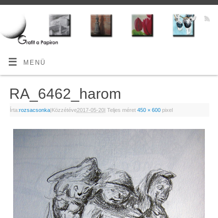
MENÜ
RA_6462_harom
Írta:
rozsacsonka
|
Közzétéve
2017-05-20
|
Teljes méret
450 × 600
pixel