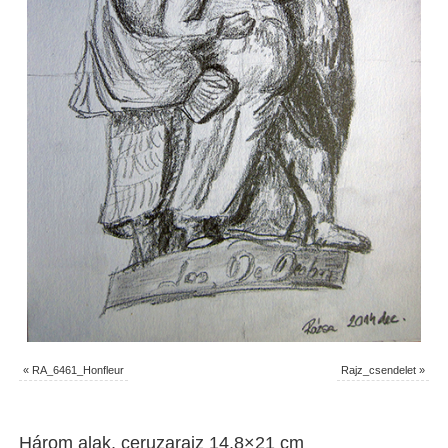
«
RA_6461_Honfleur
Rajz_csendelet
»
Három alak, ceruzarajz 14,8×21 cm