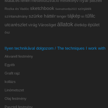
nyár
MalacésTehén
meseillusztráció
mesekönyv
pasztell
sketchbook
Rozka és Vadóc
színjáték
SwimathonBp2022
tájkép
tűfilc
szürke háttér
színtanulmány
tenger
tél
állatok
utcarészlet
épület
virág
Városliget
életkép
ősz
Ilyen technikával dolgozom / The techniques I work with
Akvarell festmény
Egyéb
Grafit rajz
kollázs
Linómetszet
Olaj festmény
Pasztell festmény