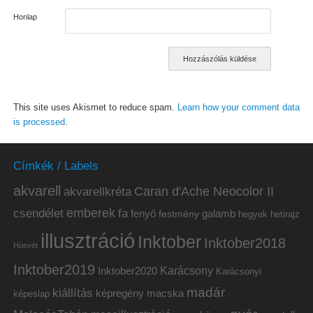
Honlap
This site uses Akismet to reduce spam.
Learn how your comment data
is processed.
Címkék / Labels
akvarell
akvarellkréta
Caran d'Ache Neocolor II
emberek
csendélet
fa
fenyő
galamb
festmény
hetirajz
hegyek
illusztráció
Inktober
Inktober2018
Húsvét
Inktober2019
Inktober2020
Karácsony
Karácsonyi
madár
kiállítás
képregény
macska
képeslap