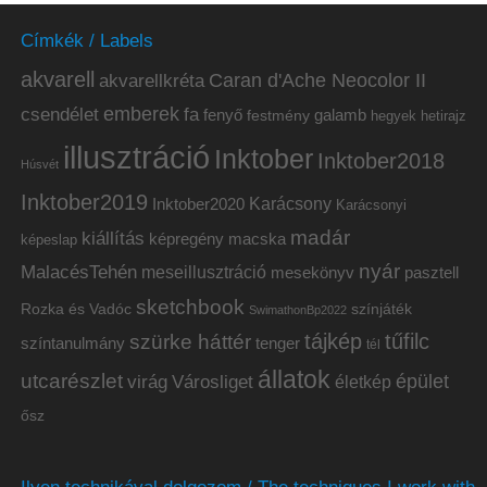
Címkék / Labels
akvarell
akvarellkréta
Caran d'Ache Neocolor II
emberek
csendélet
fa
fenyő
galamb
festmény
hetirajz
hegyek
illusztráció
Inktober
Inktober2018
Húsvét
Inktober2019
Inktober2020
Karácsony
Karácsonyi
madár
kiállítás
képregény
macska
képeslap
nyár
MalacésTehén
meseillusztráció
mesekönyv
pasztell
sketchbook
Rozka és Vadóc
színjáték
SwimathonBp2022
tájkép
tűfilc
szürke háttér
színtanulmány
tenger
tél
állatok
utcarészlet
épület
virág
Városliget
életkép
ősz
Ilyen technikával dolgozom / The techniques I work with