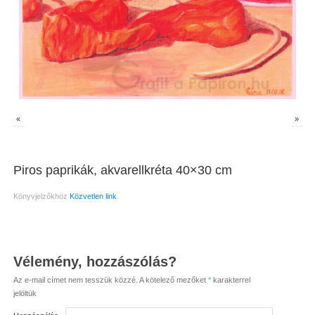
«
»
Piros paprikák, akvarellkréta 40×30 cm
Könyvjelzőkhöz
Közvetlen link
.
Vélemény, hozzászólás?
Az e-mail címet nem tesszük közzé.
A kötelező mezőket
*
karakterrel
jelöltük