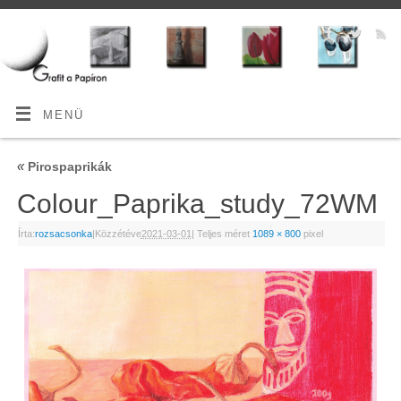
MENÜ
«
Pirospaprikák
Colour_Paprika_study_72WM
Írta:
rozsacsonka
|
Közzétéve
2021-03-01
|
Teljes méret
1089 × 800
pixel