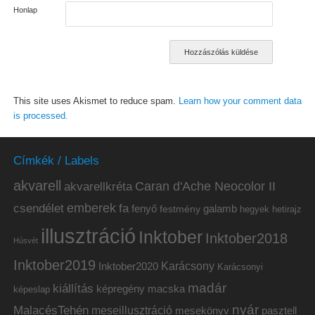
Honlap
This site uses Akismet to reduce spam.
Learn how your comment data
is processed.
Címkék / Labels
akvarell
akvarellkréta
Caran d'Ache Neocolor II
emberek
csendélet
fa
fenyő
galamb
festmény
hetirajz
hegyek
illusztráció
Inktober
Inktober2018
Húsvét
Inktober2019
Inktober2020
Karácsony
Karácsonyi
madár
kiállítás
képregény
macska
képeslap
nyár
MalacésTehén
meseillusztráció
mesekönyv
pasztell