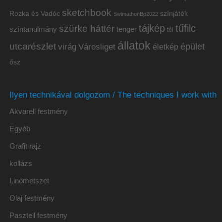
sketchbook
Rozka és Vadóc
színjáték
SwimathonBp2022
tájkép
tűfilc
szürke háttér
színtanulmány
tenger
tél
állatok
utcarészlet
épület
virág
Városliget
életkép
ősz
Ilyen technikával dolgozom / The techniques I work with
Akvarell festmény
Egyéb
Grafit rajz
kollázs
Linómetszet
Olaj festmény
Pasztell festmény