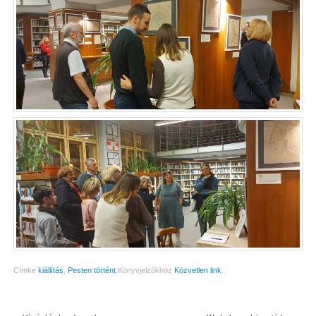
Címke
kiállítás
,
Pesten történt
.
Könyvjelzőkhöz
Közvetlen link
.