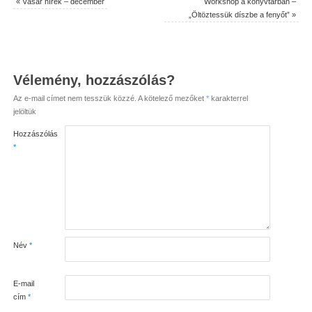
«
Vásár hírek – december
Workshop a könyvtárban –
„Öltöztessük díszbe a fenyőt”
»
Vélemény, hozzászólás?
Az e-mail címet nem tesszük közzé.
A kötelező mezőket
*
karakterrel
jelöltük
Hozzászólás
*
Név
*
E-mail
cím
*