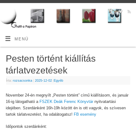
MENÜ
Pesten történt kiállítás
tárlatvezetések
Írta:
rozsacsonka
|
2025-12-02
|
Egyéb
November 24-én megnyílt „Pesten történt” című kiállításom, és január
16-ig látogatható a
FSZEK Deák Ferenc Könyvtár
nyitvatartási
idejében. Szerdánként 16h-19h között én is ott vagyok, és szívesen
tartok tárlatvezetést, ha odalátogatsz!
FB esemény
Időpontok szerdánként: