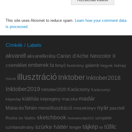
This site uses Akismet to reduce spam.
Learn how your comment data
is processed.
Címkék / Labels
akvarell
akvarellkréta
Caran d'Ache Neocolor II
emberek
csendélet
fa
fenyő
galamb
festmény
hetirajz
hegyek
illusztráció
Inktober
Inktober2018
Húsvét
Inktober2019
Inktober2020
Karácsony
Karácsonyi
madár
kiállítás
képregény
macska
képeslap
nyár
MalacésTehén
meseillusztráció
mesekönyv
pasztell
sketchbook
Rozka és Vadóc
színjáték
SwimathonBp2022
tájkép
tűfilc
szürke háttér
színtanulmány
tenger
tél