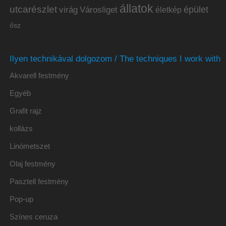
állatok
utcarészlet
épület
virág
Városliget
életkép
ősz
Ilyen technikával dolgozom / The techniques I work with
Akvarell festmény
Egyéb
Grafit rajz
kollázs
Linómetszet
Olaj festmény
Pasztell festmény
Pop-up
Színes ceruza