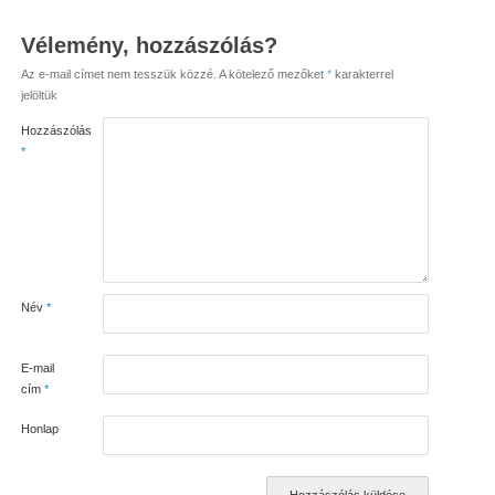
Vélemény, hozzászólás?
Az e-mail címet nem tesszük közzé.
A kötelező mezőket
*
karakterrel
jelöltük
Hozzászólás
*
Név
*
E-mail
cím
*
Honlap