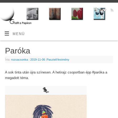
MENÜ
Paróka
Írta:
rozsacsonka
|
2019-11-06
|
Pasztell festmény
A sok tinta után újra színesen. A hetirajz csoportban épp #paróka a
megadott téma.