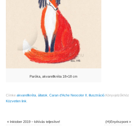
Paróka, akvarellkréta 18×18 cm
Címke
akvarellkréta
,
állatok
,
Caran d'Ache Neocolor II
,
illusztráció
.
Könyvjelzőkhöz
Közvetlen link
.
«
Inktober 2019 – kihívás teljesítve!
(H)Enyészpont
»