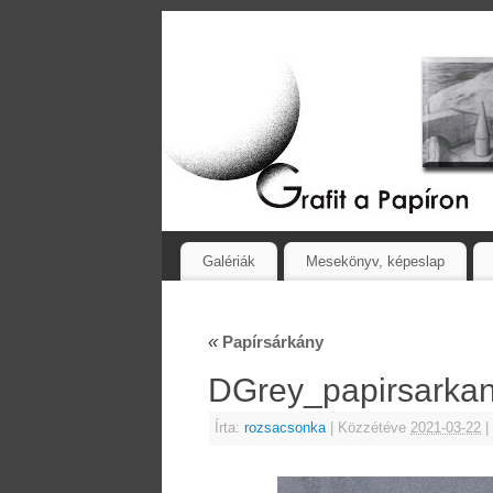
Galériák
Mesekönyv, képeslap
«
Papírsárkány
DGrey_papirsark
Írta:
rozsacsonka
|
Közzétéve
2021-03-22
|