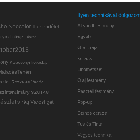
Ilyen technikával dolgozom
Akvarell festmény
he Neocolor II
csendélet
Egyéb
hetirajz
egyek
Húsvét
Grafit rajz
ktober2018
kollázs
sony
Karácsonyi képeslap
Linómetszet
MalacésTehén
Olaj festmény
sztell
Rozka és Vadóc
szürke
Pasztell festmény
színtanulmány
részlet
virág
Városliget
Pop-up
Színes ceruza
Tus és Tinta
Vegyes technika