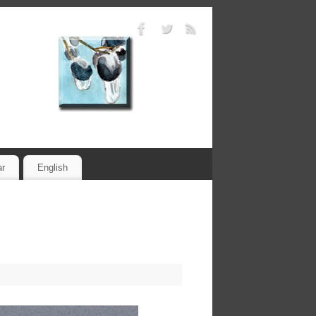
ar
English