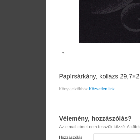
«
Papírsárkány, kollázs 29,7×
Könyvjelzőkhöz
Közvetlen link
.
Vélemény, hozzászólás?
Az e-mail címet nem tesszük közzé.
A köte
Hozzászólás