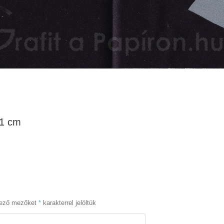
21 cm
lező mezőket
*
karakterrel jelöltük