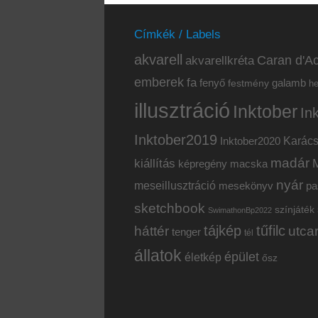
Címkék / Labels
akvarell
akvarellkréta
Caran d'Ac
emberek
fa
fenyő
galamb
festmény
h
illusztráció
Inktober
In
Inktober2019
Inktober2020
Karác
madár
kiállítás
képregény
macska
nyár
meseillusztráció
mesekönyv
pa
sketchbook
színjáték
SwimathonBp2022
tájkép
tűfilc
háttér
utca
tenger
tél
állatok
épület
életkép
ősz