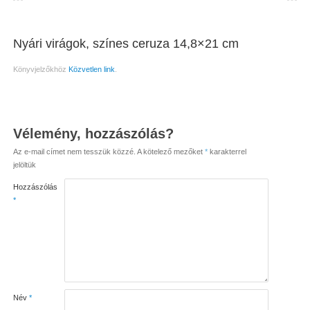
Nyári virágok, színes ceruza 14,8×21 cm
Könyvjelzőkhöz
Közvetlen link
.
Vélemény, hozzászólás?
Az e-mail címet nem tesszük közzé.
A kötelező mezőket
*
karakterrel
jelöltük
Hozzászólás
*
Név
*