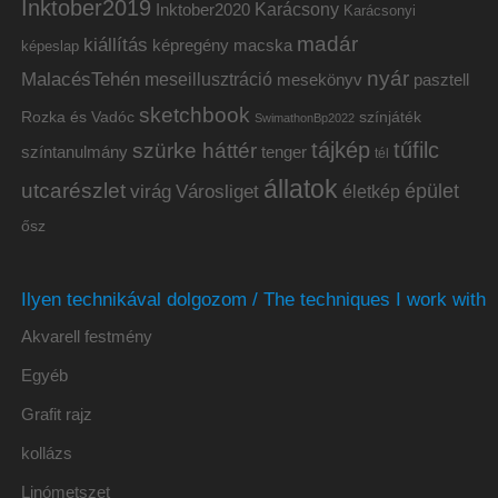
Inktober2019
Inktober2020
Karácsony
Karácsonyi
madár
kiállítás
képregény
macska
képeslap
nyár
MalacésTehén
meseillusztráció
mesekönyv
pasztell
sketchbook
Rozka és Vadóc
színjáték
SwimathonBp2022
tájkép
tűfilc
szürke háttér
színtanulmány
tenger
tél
állatok
utcarészlet
épület
virág
Városliget
életkép
ősz
Ilyen technikával dolgozom / The techniques I work with
Akvarell festmény
Egyéb
Grafit rajz
kollázs
Linómetszet