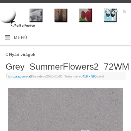
MENÜ
«
Nyári virágok
Grey_SummerFlowers2_72WM
Írta:
rozsacsonka
|
Közzétéve
2020-01-07
|
Teljes méret
416 × 590
pixel