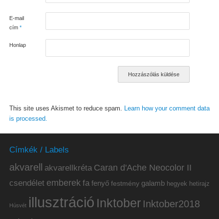
E-mail
cím
*
Honlap
This site uses Akismet to reduce spam.
Learn how your comment data
is processed.
Címkék / Labels
akvarell
akvarellkréta
Caran d'Ache Neocolor II
emberek
csendélet
fa
fenyő
galamb
festmény
hetirajz
hegyek
illusztráció
Inktober
Inktober2018
Húsvét