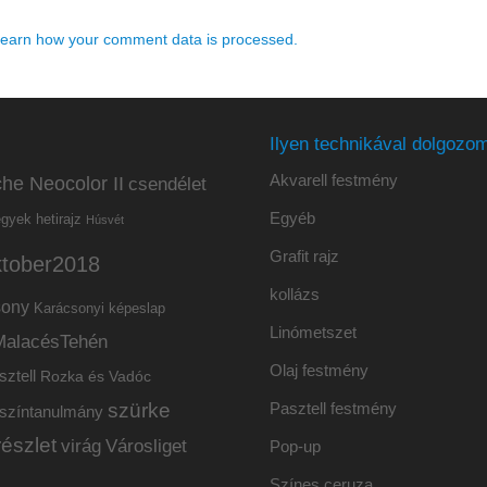
earn how your comment data is processed.
Ilyen technikával dolgozom
Akvarell festmény
he Neocolor II
csendélet
Egyéb
hetirajz
egyek
Húsvét
Grafit rajz
ktober2018
kollázs
sony
Karácsonyi képeslap
Linómetszet
MalacésTehén
Olaj festmény
sztell
Rozka és Vadóc
szürke
Pasztell festmény
színtanulmány
részlet
virág
Városliget
Pop-up
Színes ceruza