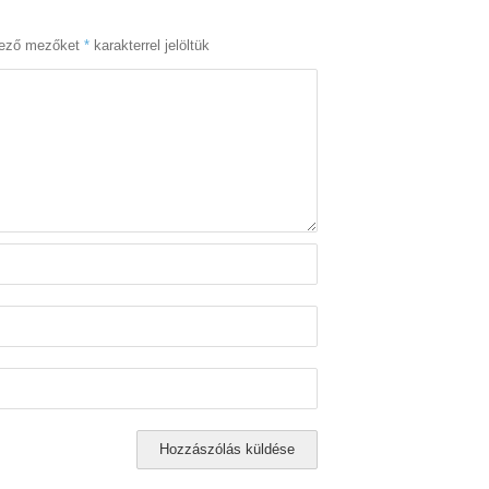
lező mezőket
*
karakterrel jelöltük