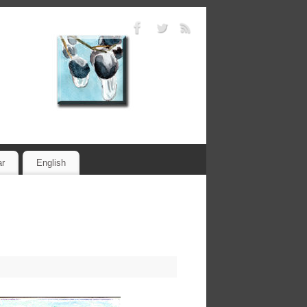
ar
English