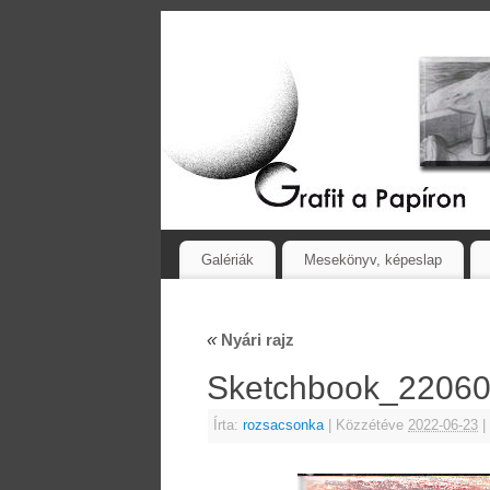
Galériák
Mesekönyv, képeslap
«
Nyári rajz
Sketchbook_2206
Írta:
rozsacsonka
|
Közzétéve
2022-06-23
|