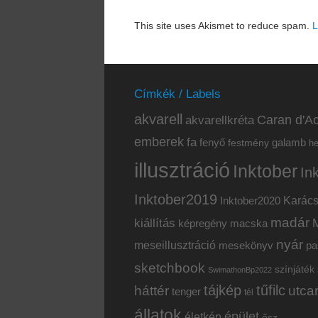
This site uses Akismet to reduce spam.
L
Címkék / Labels
akvarell
akvarellkréta
Caran d'Ac
emberek
fa
fenyő
galamb
festmény
h
illusztráció
Inktober
In
Inktober2019
Inktober2020
Karác
madár
kiállítás
képregény
macska
nyár
meseillusztráció
mesekönyv
pa
sketchbook
színjáték
SwimathonBp2022
tájkép
tűfilc
háttér
utca
tenger
tél
állatok
épület
életkép
ősz