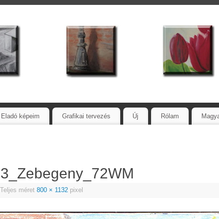
Eladó képeim
Grafikai tervezés
Új
Rólam
Magy
03_Zebegeny_72WM
Teljes méret
800 × 1132
pixel