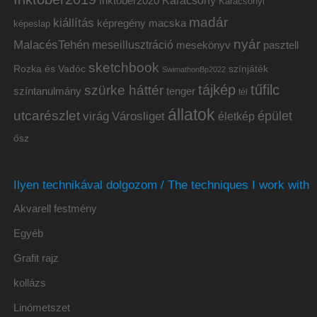
Inktober2020
Karácsony
Karácsonyi
madár
kiállítás
képregény
macska
képeslap
nyár
MalacésTehén
meseillusztráció
mesekönyv
pasztell
sketchbook
Rozka és Vadóc
színjáték
SwimathonBp2022
tájkép
tűfilc
szürke háttér
színtanulmány
tenger
tél
állatok
utcarészlet
épület
virág
Városliget
életkép
ősz
Ilyen technikával dolgozom / The techniques I work with
Akvarell festmény
Egyéb
Grafit rajz
kollázs
Linómetszet