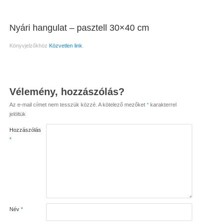
Nyári hangulat – pasztell 30×40 cm
Könyvjelzőkhöz
Közvetlen link
.
Vélemény, hozzászólás?
Az e-mail címet nem tesszük közzé.
A kötelező mezőket
*
karakterrel
jelöltük
Hozzászólás
*
Név
*