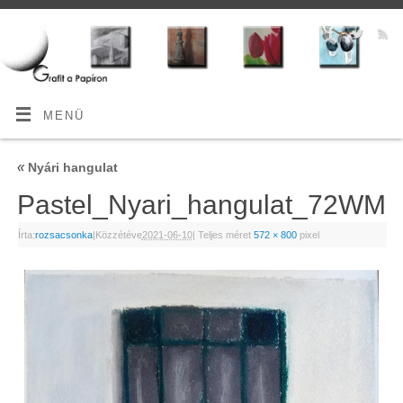
MENÜ
«
Nyári hangulat
Pastel_Nyari_hangulat_72WM
Írta:
rozsacsonka
|
Közzétéve
2021-06-10
|
Teljes méret
572 × 800
pixel