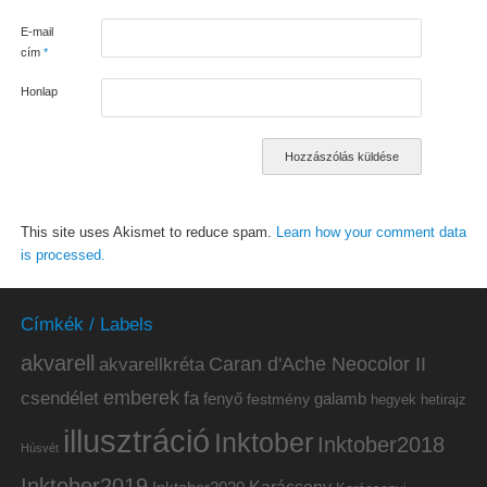
E-mail
cím
*
Honlap
This site uses Akismet to reduce spam.
Learn how your comment data
is processed.
Címkék / Labels
akvarell
akvarellkréta
Caran d'Ache Neocolor II
emberek
csendélet
fa
fenyő
galamb
festmény
hetirajz
hegyek
illusztráció
Inktober
Inktober2018
Húsvét
Inktober2019