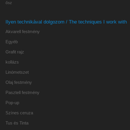
ősz
Ilyen technikával dolgozom / The techniques I work with
Akvarell festmény
Egyéb
Grafit rajz
kollázs
Linómetszet
Olaj festmény
Pasztell festmény
Pop-up
Színes ceruza
Tus és Tinta