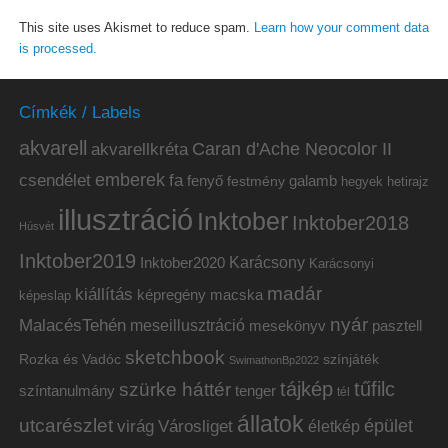
This site uses Akismet to reduce spam.
Learn how your comment data
is processed.
Címkék / Labels
akvarell
akvarellkréta
Caran d'Ache Neocolor II
emberek
csendélet
fa
fenyő
galamb
festmény
hetirajz
hegyek
illusztráció
Inktober
Inktober2018
Húsvét
Inktober2019
Inktober2020
Karácsony
Karácsonyi
madár
kiállítás
képregény
macska
képeslap
nyár
MalacésTehén
meseillusztráció
mesekönyv
pasztell
sketchbook
Rozka és Vadóc
színjáték
SwimathonBp2022
tájkép
tűfilc
szürke háttér
színtanulmány
tenger
tél
állatok
utcarészlet
épület
virág
Városliget
életkép