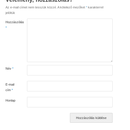
Az e-mail címet nem tesszük közzé.
A kötelező mezőket
*
karakterrel
jelöltük
Hozzászólás
*
Név
*
E-mail
cím
*
Honlap