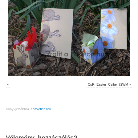
«
CsR_Easter_Csibe_72WM
»
Könyvjelzőkhöz
Közvetlen link
.
Vélemény, hozzászólás?