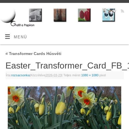
MENÜ
«
Transformer Cards Húsvéti
Easter_Transformer_Card_FB_
Írta:
rozsacsonka
|
Közzétéve
2026-03-23
|
Teljes méret
1080 × 1080
pixel