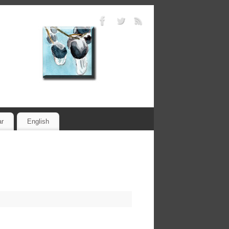
ar
English