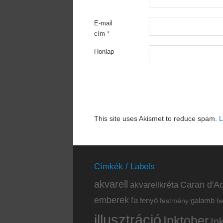
E-mail
cím
*
Honlap
This site uses Akismet to reduce spam.
L
Címkék / Labels
akvarell
akvarellkréta
Caran d'Ac
emberek
fa
fenyő
galamb
festmény
h
illusztráció
Inktober
In