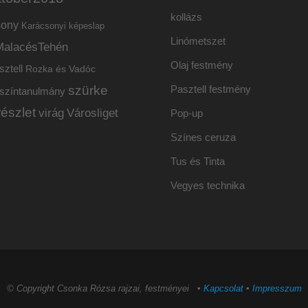
kollázs
sony
Karácsonyi képeslap
Linómetszet
MalacésTehén
Olaj festmény
sztell
Rozka és Vadóc
szürke
Pasztell festmény
színtanulmány
részlet
virág
Városliget
Pop-up
Színes ceruza
Tus és Tinta
Vegyes technika
© Copyright Csonka Rózsa rajzai, festményei ▪
Kapcsolat
▪
Impresszum