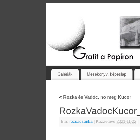
Galériák
Mesekönyv, képeslap
«
Rozka és Vadóc, no meg Kucor
RozkaVadocKucor
Írta:
rozsacsonka
|
Közzétéve
2021-11-22
|