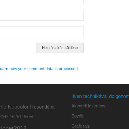
earn how your comment data is processed.
Ilyen technikával dolgozom
Akvarell festmény
he Neocolor II
csendélet
Egyéb
hetirajz
egyek
Húsvét
Grafit rajz
ktober2018