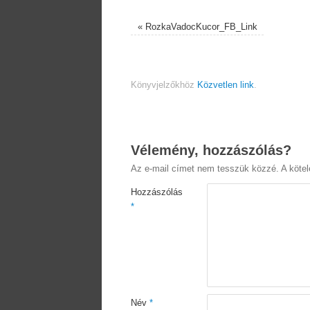
«
RozkaVadocKucor_FB_Link
Könyvjelzőkhöz
Közvetlen link
.
Vélemény, hozzászólás?
Az e-mail címet nem tesszük közzé.
A köte
Hozzászólás
*
Név
*