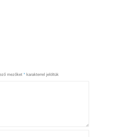
lező mezőket
*
karakterrel jelöltük