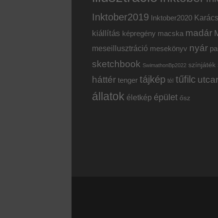
Inktober2019
Inktober2020
Karác
madár
kiállítás
képregény
macska
nyár
meseillusztráció
mesekönyv
pa
sketchbook
színjáték
SwimathonBp2022
tájkép
tűfilc
háttér
utca
tenger
tél
állatok
épület
életkép
ősz